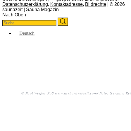
Datenschutzerklärung
,
Kontaktadresse
,
Bildrechte
| © 2026
saunazeit | Sauna Magazin
Nach Oben
Search
Search
for:
Deutsch
© Pool Weißes Roß www.gerhardreinelt.com/ Foto: Gerhard Rei