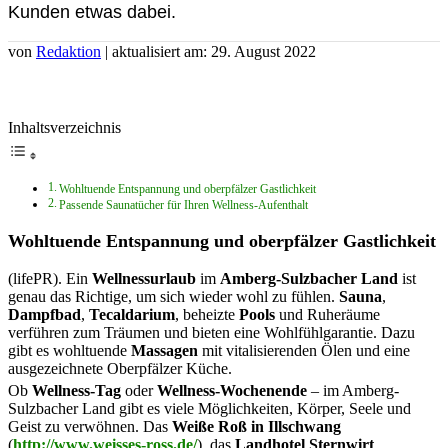
Kunden etwas dabei.
von
Redaktion
| aktualisiert am: 29. August 2022
Inhaltsverzeichnis
Wohltuende Entspannung und oberpfälzer Gastlichkeit
Passende Saunatücher für Ihren Wellness-Aufenthalt
Wohltuende Entspannung und oberpfälzer Gastlichkeit
(lifePR). Ein
Wellnessurlaub
im
Amberg-Sulzbacher Land
ist
genau das Richtige, um sich wieder wohl zu fühlen.
Sauna
,
Dampfbad
,
Tecaldarium
, beheizte
Pools
und Ruheräume
verführen zum Träumen und bieten eine Wohlfühlgarantie. Dazu
gibt es wohltuende
Massagen
mit vitalisierenden Ölen und eine
ausgezeichnete Oberpfälzer Küche.
Ob
Wellness-Tag
oder
Wellness-Wochenende
– im Amberg-
Sulzbacher Land gibt es viele Möglichkeiten, Körper, Seele und
Geist zu verwöhnen. Das
Weiße Roß in Illschwang
(
http://www.weisses-ross.de/
), das
Landhotel Sternwirt