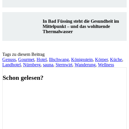
In Bad Füssing steht die Gesundheit im
Mittelpunkt – und das wohltuende
Thermalwasser
Tags zu diesem Beitrag
Genuss
,
Gourmet
,
Hotel
,
Illschwang
,
Königsstein
,
Körper
,
Küche
,
Landhotel
,
Nürnberg
,
sauna
,
Sternwirt
,
Wanderung
,
Wellness
Schon gelesen?