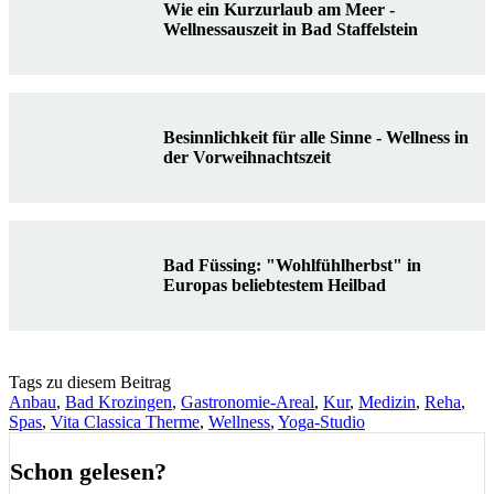
Wie ein Kurzurlaub am Meer -
Wellnessauszeit in Bad Staffelstein
Besinnlichkeit für alle Sinne - Wellness in
der Vorweihnachtszeit
Bad Füssing: "Wohlfühlherbst" in
Europas beliebtestem Heilbad
Tags zu diesem Beitrag
Anbau
,
Bad Krozingen
,
Gastronomie-Areal
,
Kur
,
Medizin
,
Reha
,
Spas
,
Vita Classica Therme
,
Wellness
,
Yoga-Studio
Schon gelesen?