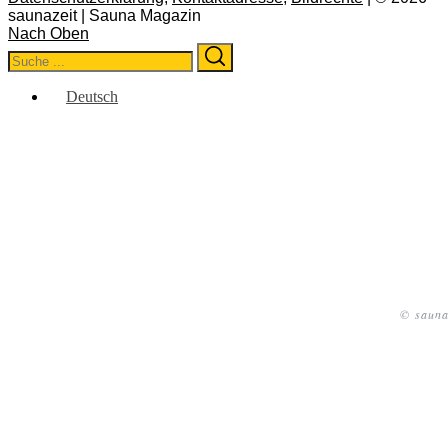
saunazeit | Sauna Magazin
Nach Oben
Search
Search
for:
Deutsch
© sauna