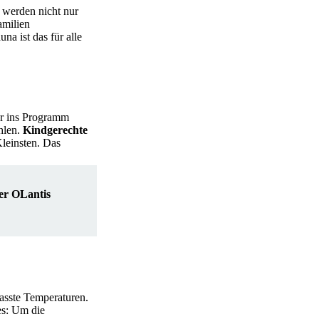
r werden nicht nur
amilien
na ist das für alle
er ins Programm
hlen.
Kindgerechte
Kleinsten. Das
er OLantis
asste Temperaturen.
es: Um die