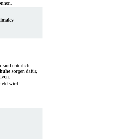
önnen.
timales
 sind natürlich
chuhe
sorgen dafür,
iven.
fekt wird!