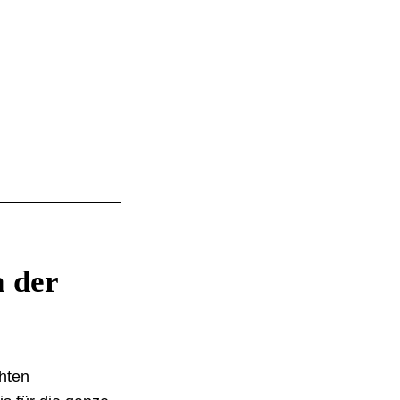
 der
hten