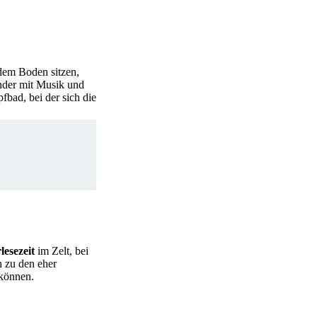
 dem Boden sitzen,
nder mit Musik und
bad, bei der sich die
lesezeit
im Zelt, bei
h zu den eher
 können.