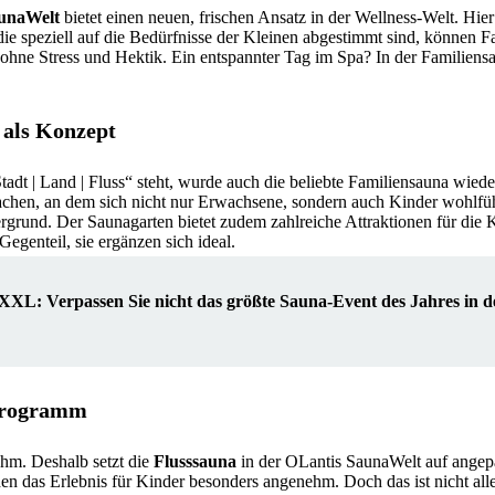
unaWelt
bietet einen neuen, frischen Ansatz in der Wellness-Welt. Hie
e speziell auf die Bedürfnisse der Kleinen abgestimmt sind, können F
ohne Stress und Hektik. Ein entspannter Tag im Spa? In der Familiensau
 als Konzept
adt | Land | Fluss“ steht, wurde auch die beliebte Familiensauna wied
chen, an dem sich nicht nur Erwachsene, sondern auch Kinder wohlfü
grund. Der Saunagarten bietet zudem zahlreiche Attraktionen für die 
Gegenteil, sie ergänzen sich ideal.
XL: Verpassen Sie nicht das größte Sauna-Event des Jahres in d
 Programm
ehm. Deshalb setzt die
Flusssauna
in der OLantis SaunaWelt auf angep
n das Erlebnis für Kinder besonders angenehm. Doch das ist nicht all