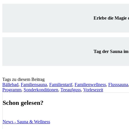
Erlebe die Magie
Tag der Sauna im
Tags zu diesem Beitrag
Bällebad
,
Familiensauna
,
Familientarif
,
Familienwellness
,
Flusssauna
Programm
,
Sonderkonditionen
,
Teeaufguss
,
Vorlesezeit
Schon gelesen?
News - Sauna & Wellness