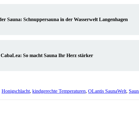
 der Sauna: Schnuppersauna in der Wasserwelt Langenhagen
 CabaLea: So macht Sauna Ihr Herz stärker
,
Honigschlacht
,
kindgerechte Temperaturen
,
OLantis SaunaWelt
,
Saun