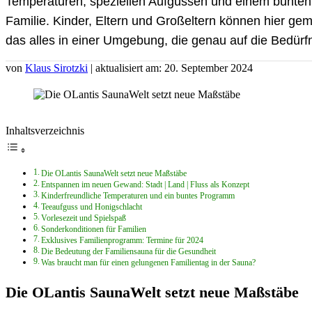
Temperaturen, speziellen Aufgüssen und einem bunte
Familie. Kinder, Eltern und Großeltern können hier 
das alles in einer Umgebung, die genau auf die Bedürfn
von
Klaus Sirotzki
| aktualisiert am: 20. September 2024
Inhaltsverzeichnis
Die OLantis SaunaWelt setzt neue Maßstäbe
Entspannen im neuen Gewand: Stadt | Land | Fluss als Konzept
Kinderfreundliche Temperaturen und ein buntes Programm
Teeaufguss und Honigschlacht
Vorlesezeit und Spielspaß
Sonderkonditionen für Familien
Exklusives Familienprogramm: Termine für 2024
Die Bedeutung der Familiensauna für die Gesundheit
Was braucht man für einen gelungenen Familientag in der Sauna?
Die OLantis SaunaWelt setzt neue Maßstäbe