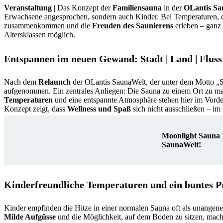
Veranstaltung
| Das Konzept der
Familiensauna
in der
OLantis Sa
Erwachsene angesprochen, sondern auch Kinder. Bei Temperaturen, di
zusammenkommen und die
Freuden des Saunierens
erleben – ganz 
Altersklassen möglich.
Entspannen im neuen Gewand: Stadt | Land | Fluss
Nach dem
Relaunch
der OLantis SaunaWelt, der unter dem Motto „St
aufgenommen. Ein zentrales Anliegen: Die Sauna zu einem Ort zu ma
Temperaturen
und eine entspannte Atmosphäre stehen hier im Vorder
Konzept zeigt, dass
Wellness und Spaß
sich nicht ausschließen – im 
Moonlight Sauna X
SaunaWelt!
Kinderfreundliche Temperaturen und ein buntes
Kinder empfinden die Hitze in einer normalen Sauna oft als unangen
Milde Aufgüsse
und die Möglichkeit, auf dem Boden zu sitzen, mache