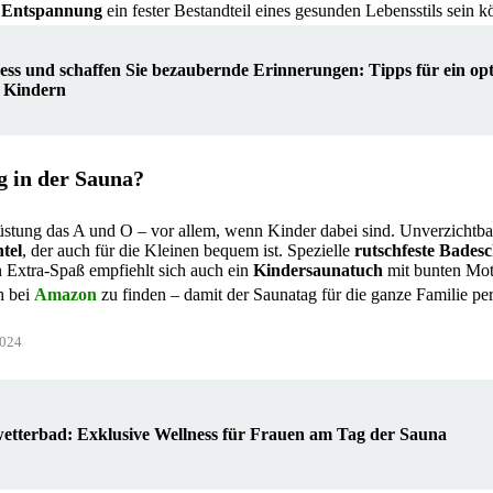
d Entspannung
ein fester Bestandteil eines gesunden Lebensstils sein k
ess und schaffen Sie bezaubernde Erinnerungen: Tipps für ein op
t Kindern
g in der Sauna?
rüstung das A und O – vor allem, wenn Kinder dabei sind. Unverzichtbar
tel
, der auch für die Kleinen bequem ist. Spezielle
rutschfeste Bades
en Extra-Spaß empfiehlt sich auch ein
Kindersaunatuch
mit bunten Mot
h bei
Amazon
zu finden – damit der Saunatag für die ganze Familie per
2024
wetterbad: Exklusive Wellness für Frauen am Tag der Sauna