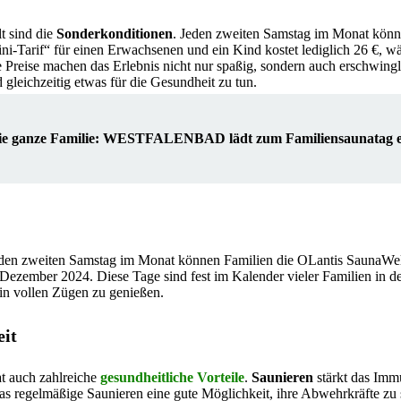
t sind die
Sonderkonditionen
. Jeden zweiten Samstag im Monat könn
-Tarif“ für einen Erwachsenen und ein Kind kostet lediglich 26 €, w
 Preise machen das Erlebnis nicht nur spaßig, sondern auch erschwingli
 gleichzeitig etwas für die Gesundheit zu tun.
die ganze Familie: WESTFALENBAD lädt zum Familiensaunatag e
 Jeden zweiten Samstag im Monat können Familien die OLantis SaunaWel
Dezember 2024. Diese Tage sind fest im Kalender vieler Familien in d
in vollen Zügen zu genießen.
eit
at auch zahlreiche
gesundheitliche Vorteile
.
Saunieren
stärkt das Immu
as regelmäßige Saunieren eine gute Möglichkeit, ihre Abwehrkräfte zu 