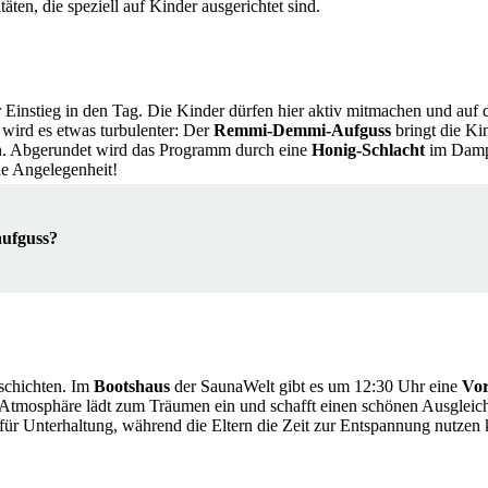
täten, die speziell auf Kinder ausgerichtet sind.
er Einstieg in den Tag. Die Kinder dürfen hier aktiv mitmachen und auf
wird es etwas turbulenter: Der
Remmi-Demmi-Aufguss
bringt die Ki
n. Abgerundet wird das Programm durch eine
Honig-Schlacht
im Dampf
de Angelegenheit!
aufguss?
eschichten. Im
Bootshaus
der SaunaWelt gibt es um 12:30 Uhr eine
Vor
e Atmosphäre lädt zum Träumen ein und schafft einen schönen Ausgleic
für Unterhaltung, während die Eltern die Zeit zur Entspannung nutzen