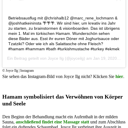
Betriebsausflug mit @chrishalb12 @marc_rene_lochmann &
@joshhatkeininsta 🌴🌴🌴. Wir sind hier, um kreativ ins Jahr
zu starten, zu brainstormen & visionboarden. Das ist übrigens
mein 1. Mal im türkischen Hamam. Wunderschön sehen
diese Bäder aus. Esst ihr euren Döner mit Joghurtsauce oder
Tzatziki? Oder wie ich als Salattasche ohne Fleisch?
#hamam #hammam #bath #turkishmustache #turkey #ekmek
Ein Beitrag geteilt von
Joyce Ilg
(@joyceilg) am
Jan 19, 2020 um 3:57 PST
© Joyce Ilg | Instagram
Sie sehen das Instagram-Bild von Joyce Ilg nicht? Klicken Sie
hier
.
Hamam symbolisiert das Verwöhnen von Körper
und Seele
Den Beginn der Behandlung macht ein Aufenthalt in der milden
Sauna,
anschließend findet eine Massage statt
und zum Abschluss
folgt ein duftendes Schaumbad. Joyce Ilg verbringt ihre Auszeit in