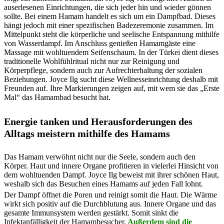
auserlesenen Einrichtungen, die sich jeder hin und wieder gönnen
sollte. Bei einem Hamam handelt es sich um ein Dampfbad. Dieses
hängt jedoch mit einer spezifischen Badezeremonie zusammen. Im
Mittelpunkt steht die körperliche und seelische Entspannung mithilfe
von Wasserdampf. Im Anschluss genießen Hamamgäste eine
Massage mit wohltuendem Seifenschaum. In der Türkei dient dieses
traditionelle Wohlfühlritual nicht nur zur Reinigung und
Körperpflege, sondern auch zur Aufrechterhaltung der sozialen
Beziehungen. Joyce Ilg sucht diese Wellnesseinrichtung deshalb mit
Freunden auf. Ihre Markierungen zeigen auf, mit wem sie das „Erste
Mal“ das Hamambad besucht hat.
Energie tanken und Herausforderungen des
Alltags meistern mithilfe des Hamams
Das Hamam verwöhnt nicht nur die Seele, sondern auch den
Körper. Haut und innere Organe profitieren in vielerlei Hinsicht von
dem wohltuenden Dampf. Joyce Ilg beweist mit ihrer schönen Haut,
weshalb sich das Besuchen eines Hamams auf jeden Fall lohnt.
Der Dampf öffnet die Poren und reinigt somit die Haut. Die Wärme
wirkt sich positiv auf die Durchblutung aus. Innere Organe und das
gesamte Immunsystem werden gestärkt. Somit sinkt die
Infektanfälligkeit der Hamambesucher.
Außerdem sind die