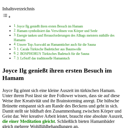
Inhaltsverzeichnis
Joyce Ilg genießt ihren ersten Besuch im Hamam
Hamam symbolisiert das Verwöhnen von Körper und Seele
Energie tanken und Herausforderungen des Alltags meistern mithilfe des
Hamams
Unsere Top-Auswahl an Hamamtücher auch für die Sauna
1. Cacala Türkische Badetücher aus Baumwolle
2. BOSPHORUS Türkisches Badetuch für die Sauna
3. LeStoff das traditionelle Hamamtuch
Joyce Ilg genießt ihren ersten Besuch im
Hamam
Joyce Ilg gönnt sich eine kleine Auszeit im türkischen Hamam.
Unter ihrem Post lässt sie ihre Follower wissen, dass sie auf diese
Weise ihre Kreativität und ihr Brainstorming anregt. Die hübsche
Brünette entspannt sich am Rande des Beckens und geht in sich.
Damit stellt sie bildhaft den Zusammenhang zwischen Körper und
Geist dar. Wer kreative Arbeit leistet, braucht eine absolute Auszeit,
die einer Meditation gleicht
. Schließlich bieten Hamambäder
gleich mehrere Wohlfühlbehandlungen an.