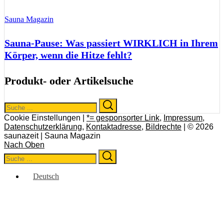
Sauna Magazin
Sauna-Pause: Was passiert WIRKLICH in Ihrem
Körper, wenn die Hitze fehlt?
Produkt- oder Artikelsuche
Search
Search
for:
Cookie Einstellungen |
*= gesponsorter Link
,
Impressum
,
Datenschutzerklärung
,
Kontaktadresse
,
Bildrechte
| © 2026
saunazeit | Sauna Magazin
Nach Oben
Search
Search
for:
Deutsch