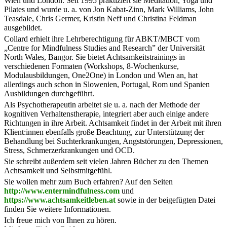
Wien und London. Seit 1995 praktiziert sie Meditation, Yoga und
Pilates und wurde u. a. von Jon Kabat-Zinn, Mark Williams, John
Teasdale, Chris Germer, Kristin Neff und Christina Feldman
ausgebildet.
Collard erhielt ihre Lehrberechtigung für ABKT/MBCT vom
„Centre for Mindfulness Studies and Research” der Universität
North Wales, Bangor. Sie bietet Achtsamkeitstrainings in
verschiedenen Formaten (Workshops, 8-Wochenkurse,
Modulausbildungen, One2One) in London und Wien an, hat
allerdings auch schon in Slowenien, Portugal, Rom und Spanien
Ausbildungen durchgeführt.
Als Psychotherapeutin arbeitet sie u. a. nach der Methode der
kognitiven Verhaltenstherapie, integriert aber auch einige andere
Richtungen in ihre Arbeit. Achtsamkeit findet in der Arbeit mit ihren
Klient:innen ebenfalls große Beachtung, zur Unterstützung der
Behandlung bei Suchterkrankungen, Angststörungen, Depressionen,
Stress, Schmerzerkrankungen und OCD.
Sie schreibt außerdem seit vielen Jahren Bücher zu den Themen
Achtsamkeit und Selbstmitgefühl.
Sie wollen mehr zum Buch erfahren? Auf den Seiten
http://www.entermindfulness.com
und
https://www.achtsamkeitleben.at
sowie in der beigefügten Datei
finden Sie weitere Informationen.
Ich freue mich von Ihnen zu hören.