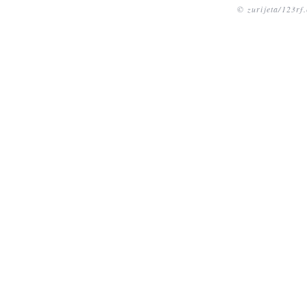
© zurijeta/123rf