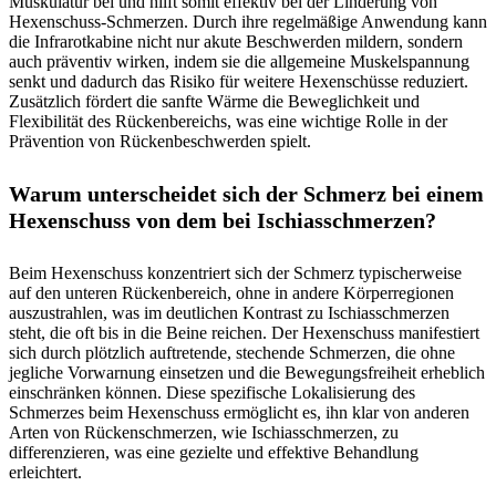
Muskulatur bei und hilft somit effektiv bei der Linderung von
Hexenschuss-Schmerzen. Durch ihre regelmäßige Anwendung kann
die Infrarotkabine nicht nur akute Beschwerden mildern, sondern
auch präventiv wirken, indem sie die allgemeine Muskelspannung
senkt und dadurch das Risiko für weitere Hexenschüsse reduziert.
Zusätzlich fördert die sanfte Wärme die Beweglichkeit und
Flexibilität des Rückenbereichs, was eine wichtige Rolle in der
Prävention von Rückenbeschwerden spielt.
Warum unterscheidet sich der Schmerz bei einem
Hexenschuss von dem bei Ischiasschmerzen?
Beim Hexenschuss konzentriert sich der Schmerz typischerweise
auf den unteren Rückenbereich, ohne in andere Körperregionen
auszustrahlen, was im deutlichen Kontrast zu Ischiasschmerzen
steht, die oft bis in die Beine reichen. Der Hexenschuss manifestiert
sich durch plötzlich auftretende, stechende Schmerzen, die ohne
jegliche Vorwarnung einsetzen und die Bewegungsfreiheit erheblich
einschränken können. Diese spezifische Lokalisierung des
Schmerzes beim Hexenschuss ermöglicht es, ihn klar von anderen
Arten von Rückenschmerzen, wie Ischiasschmerzen, zu
differenzieren, was eine gezielte und effektive Behandlung
erleichtert.