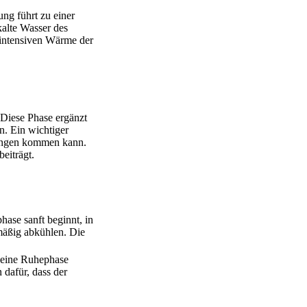
ng führt zu einer
kalte Wasser des
 intensiven Wärme der
Diese Phase ergänzt
n. Ein wichtiger
örungen kommen kann.
eiträgt.
ase sanft beginnt, in
mäßig abkühlen. Die
d eine Ruhephase
dafür, dass der