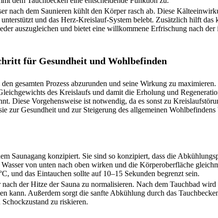
kommt dem Tauchbecken eine entscheidende Funktion zu.
er nach dem Saunieren kühlt den Körper rasch ab. Diese Kälteeinwirku
nterstützt und das Herz-Kreislauf-System belebt. Zusätzlich hilft das 
ieder auszugleichen und bietet eine willkommene Erfrischung nach der
hritt für Gesundheit und Wohlbefinden
 den gesamten Prozess abzurunden und seine Wirkung zu maximieren. 
 Gleichgewichts des Kreislaufs und damit die Erholung und Regeneratio
innt. Diese Vorgehensweise ist notwendig, da es sonst zu Kreislaufst
ie zur Gesundheit und zur Steigerung des allgemeinen Wohlbefindens b
em Saunagang konzipiert. Sie sind so konzipiert, dass die Abkühlungsph
e Wasser von unten nach oben wirken und die Körperoberfläche gleich
°C, und das Eintauchen sollte auf 10–15 Sekunden begrenzt sein.
per nach der Hitze der Sauna zu normalisieren. Nach dem Tauchbad wir
gen kann. Außerdem sorgt die sanfte Abkühlung durch das Tauchbecken 
 Schockzustand zu riskieren.