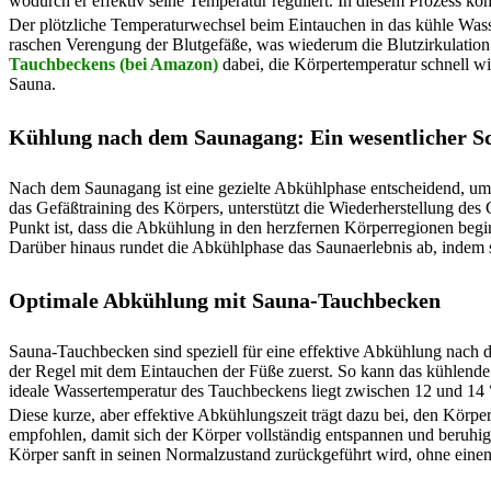
wodurch er effektiv seine Temperatur reguliert. In diesem Prozess 
Der plötzliche Temperaturwechsel beim Eintauchen in das kühle Wass
raschen Verengung der Blutgefäße, was wiederum die Blutzirkulation u
Tauchbeckens (bei Amazon)
dabei, die Körpertemperatur schnell w
Sauna.
Kühlung nach dem Saunagang: Ein wesentlicher Sc
Nach dem Saunagang ist eine gezielte Abkühlphase entscheidend, um
das Gefäßtraining des Körpers, unterstützt die Wiederherstellung des
Punkt ist, dass die Abkühlung in den herzfernen Körperregionen beg
Darüber hinaus rundet die Abkühlphase das Saunaerlebnis ab, indem s
Optimale Abkühlung mit Sauna-Tauchbecken
Sauna-Tauchbecken sind speziell für eine effektive Abkühlung nach d
der Regel mit dem Eintauchen der Füße zuerst. So kann das kühlend
ideale Wassertemperatur des Tauchbeckens liegt zwischen 12 und 14 
Diese kurze, aber effektive Abkühlungszeit trägt dazu bei, den Kör
empfohlen, damit sich der Körper vollständig entspannen und beruhi
Körper sanft in seinen Normalzustand zurückgeführt wird, ohne einen