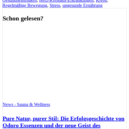
Gesundheitsrisiken
,
Herz-Kreislauf-Erkrankungen
,
Krebs
,
Regelmäßige Bewegung
,
Stress
,
ungesunde Ernährung
Schon gelesen?
News - Sauna & Wellness
Pure Natur, purer Stil: Die Erfolgsgeschichte von
Odoro Essenzen und der neue Geist des