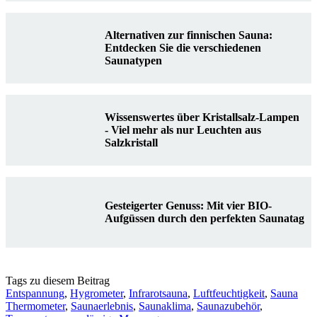
Alternativen zur finnischen Sauna:
Entdecken Sie die verschiedenen
Saunatypen
Wissenswertes über Kristallsalz-Lampen
- Viel mehr als nur Leuchten aus
Salzkristall
Gesteigerter Genuss: Mit vier BIO-
Aufgüssen durch den perfekten Saunatag
Tags zu diesem Beitrag
Entspannung
,
Hygrometer
,
Infrarotsauna
,
Luftfeuchtigkeit
,
Sauna
Thermometer
,
Saunaerlebnis
,
Saunaklima
,
Saunazubehör
,