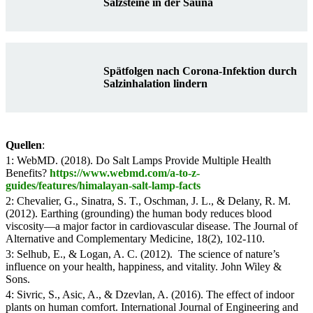
Salzsteine in der Sauna
Spätfolgen nach Corona-Infektion durch
Salzinhalation lindern
Quellen
:
1: WebMD. (2018). Do Salt Lamps Provide Multiple Health
Benefits?
https://www.webmd.com/a-to-z-
guides/features/himalayan-salt-lamp-facts
2: Chevalier, G., Sinatra, S. T., Oschman, J. L., & Delany, R. M.
(2012). Earthing (grounding) the human body reduces blood
viscosity—a major factor in cardiovascular disease. The Journal of
Alternative and Complementary Medicine, 18(2), 102-110.
3: Selhub, E., & Logan, A. C. (2012). The science of nature’s
influence on your health, happiness, and vitality. John Wiley &
Sons.
4: Sivric, S., Asic, A., & Dzevlan, A. (2016). The effect of indoor
plants on human comfort. International Journal of Engineering and