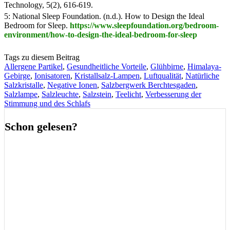
Technology, 5(2), 616-619.
5: National Sleep Foundation. (n.d.). How to Design the Ideal
Bedroom for Sleep.
https://www.sleepfoundation.org/bedroom-
environment/how-to-design-the-ideal-bedroom-for-sleep
Tags zu diesem Beitrag
Allergene Partikel
,
Gesundheitliche Vorteile
,
Glühbirne
,
Himalaya-
Gebirge
,
Ionisatoren
,
Kristallsalz-Lampen
,
Luftqualität
,
Natürliche
Salzkristalle
,
Negative Ionen
,
Salzbergwerk Berchtesgaden
,
Salzlampe
,
Salzleuchte
,
Salzstein
,
Teelicht
,
Verbesserung der
Stimmung und des Schlafs
Schon gelesen?