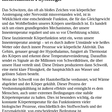
Das Schwitzen, das oft als bloßes Zeichen von körperlicher
Anstrengung oder Nervosität missverstanden wird, ist in
Wirklichkeit eine entscheidende Funktion, die für das Gleichgewicht
und das Wohlbefinden unseres Körpers unerlässlich ist. Es handelt
sich um einen grundlegenden Mechanismus, der unsere
Innentemperatur reguliert und uns so vor Überhitzung schützt.
Diese faszinierende Körperfunktion setzt ein, wenn unsere
Innentemperatur ansteigt – sei es durch äußere Umstände wie heißes
Wetter oder durch innere Prozesse wie körperliche Aktivität. Das
Gehirn, genauer gesagt der Hypothalamus, fungiert als Thermostat
des Körpers und erkennt diese Temperaturveränderung. Daraufhin
sendet es Signale an die Millionen von Schweißdrüsen, die über
unsere Haut verteilt sind. Diese Drüsen produzieren dann Schweiß,
eine meist klare Flüssigkeit, die hauptsächlich aus Wasser und
gelösten Salzen besteht.
Wenn der Schweiß von der Hautoberfläche verdunstet, wird Wärme
abgeleitet und der Körper gekühlt. Dieser Prozess der
Verdunstungskühlung ist äußerst effektiv und ermöglicht es dem
Menschen, auch unter extremen Bedingungen eine stabile
Körpertemperatur zu halten. Dies ist besonders wichtig, da eine
konstante Körpertemperatur für das Funktionieren vieler
biologischer Prozesse, einschließlich des Stoffwechsels und der
Enzymaktivität, von entscheidender Bedeutung ist.