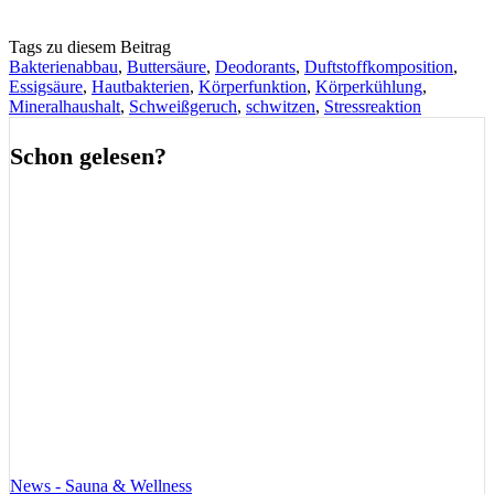
Tags zu diesem Beitrag
Bakterienabbau
,
Buttersäure
,
Deodorants
,
Duftstoffkomposition
,
Essigsäure
,
Hautbakterien
,
Körperfunktion
,
Körperkühlung
,
Mineralhaushalt
,
Schweißgeruch
,
schwitzen
,
Stressreaktion
Schon gelesen?
News - Sauna & Wellness