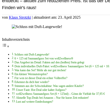
entdeckt – aktuell zum reduzierten Preis. Ist das der
Finden wir's raus!
von
Klaus Sirotzki
| aktualisiert am: 23. April 2025
Inhaltsverzeichnis
Schluss mit Duft-Langeweile!
6 × 125 ml Saunaaufguss Set von well2wellness®
Das Angebot im Detail: Fakten auf den (heißen) Stein gelegt
Dein individuelles Duft-Paket: well2wellness Saunaaufguss Set (6 × 125 ml + 10 
Was kann das Set? Mehr als nur gut riechen!
Ein kleiner Wermutstropfen?
Für wen ist dieser Deal ein echter Volltreffer?
Erkennst du dich hier wieder?
Stimmen aus der Schwitzkabine: Was sagen andere Käufer?
Unser Fazit: Hot Deal oder kalter Aufguss?
well2wellness Saunaaufguss Set (6 × 125ml) – Gönn dir Vielfalt für 37,95 €
Aktuelle Top-Deals bei Amazon – Nur für kurze Zeit reduziert!
Lust auf weitere Entdeckungen?