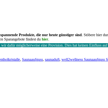
e spannende Produkte, die nur heute günstiger sind
. Stöbere
hier dur
gen Sparangebote findest du
hier
.
wir dafür möglicherweise eine Provision. Dies hat keinen Einfluss auf 
ntholkristalle
,
Saunaaufguss
,
saunaduft
,
well2wellness Saunaaufguss S