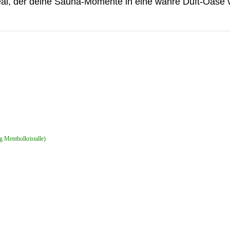
 Deal, der deine Sauna-Momente in eine wahre Duft-Oase
g Mentholkristalle)