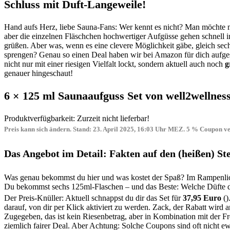
Schluss mit Duft-Langeweile!
Hand aufs Herz, liebe Sauna-Fans: Wer kennt es nicht? Man möchte ma
aber die einzelnen Fläschchen hochwertiger Aufgüsse gehen schnell i
grüßen. Aber was, wenn es eine clevere Möglichkeit gäbe, gleich s
sprengen? Genau so einen Deal haben wir bei Amazon für dich aufges
nicht nur mit einer riesigen Vielfalt lockt, sondern aktuell auch noch
g
genauer hingeschaut!
6 × 125 ml Saunaaufguss Set von well2wellnes
Produktverfügbarkeit: Zurzeit nicht lieferbar!
Preis kann sich ändern. Stand: 23. April 2025, 16:03 Uhr MEZ. 5 % Coupon ver
Das Angebot im Detail: Fakten auf den (heißen) Ste
Was genau bekommst du hier und was kostet der Spaß? Im Rampenlich
Du bekommst sechs 125ml-Flaschen – und das Beste: Welche Düfte das
Der Preis-Knüller: Aktuell schnappst du dir das Set für
37,95 Euro
()
darauf, von dir per Klick aktiviert zu werden. Zack, der Rabatt wird 
Zugegeben, das ist kein Riesenbetrag, aber in Kombination mit der Fr
ziemlich fairer Deal. Aber Achtung: Solche Coupons sind oft nicht ewi