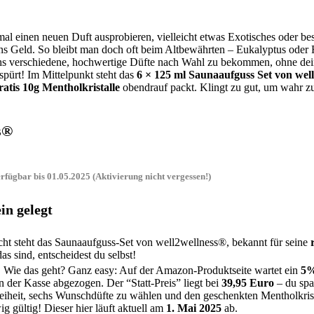
l einen neuen Duft ausprobieren, vielleicht etwas Exotisches oder be
ns Geld. So bleibt man doch oft beim Altbewährten – Eukalyptus oder 
echs verschiedene, hochwertige Düfte nach Wahl zu bekommen, ohne de
pürt! Im Mittelpunkt steht das
6 × 125 ml Saunaaufguss Set von wel
ratis 10g Mentholkristalle
obendrauf packt. Klingt zu gut, um wahr z
s®
fügbar bis 01.05.2025 (Aktivierung nicht vergessen!)
in gelegt
t steht das Saunaaufguss-Set von well2wellness®, bekannt für seine
 sind, entscheidest du selbst!
. Wie das geht? Ganz easy: Auf der Amazon-Produktseite wartet ein
5%
an der Kasse abgezogen. Der “Statt-Preis” liegt bei
39,95 Euro
– du spar
eiheit, sechs Wunschdüfte zu wählen und den geschenkten Mentholkrista
g gültig! Dieser hier läuft aktuell am
1. Mai 2025
ab.