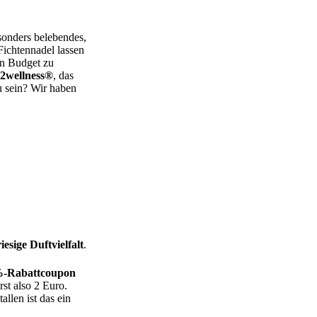
sonders belebendes,
Fichtennadel lassen
in Budget zu
l2wellness®
, das
u sein? Wir haben
riesige Duftvielfalt
.
-Rabattcoupon
st also 2 Euro.
llen ist das ein