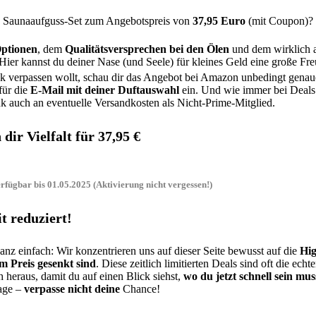
ess Saunaaufguss-Set zum Angebotspreis von
37,95 Euro
(mit Coupon)?
Optionen
, dem
Qualitätsversprechen bei den Ölen
und dem wirklich at
ier kannst du deiner Nase (und Seele) für kleines Geld eine große Fr
verpassen wollt, schau dir das Angebot bei Amazon unbedingt genauer
für die
E-Mail mit deiner Duftauswahl
ein. Und wie immer bei Deals:
nk auch an eventuelle Versandkosten als Nicht-Prime-Mitglied.
dir Vielfalt für 37,95 €
fügbar bis 01.05.2025 (Aktivierung nicht vergessen!)
t reduziert!
z einfach: Wir konzentrieren uns auf dieser Seite bewusst auf die
Hig
m Preis gesenkt sind
. Diese zeitlich limitierten Deals sind oft die echt
 heraus, damit du auf einen Blick siehst,
wo du jetzt schnell sein mus
Tage –
verpasse nicht deine
Chance!