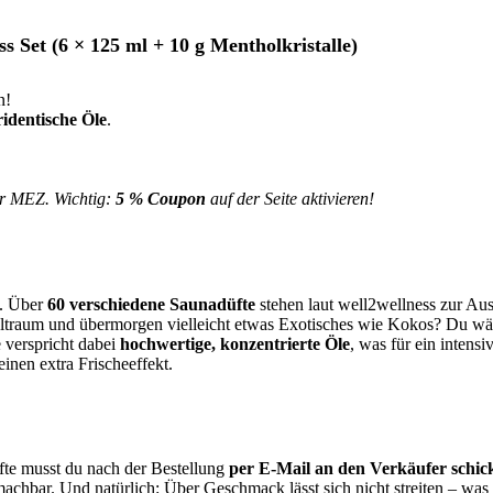
s Set (6 × 125 ml + 10 g Mentholkristalle)
n!
ridentische Öle
.
hr MEZ. Wichtig:
5 % Coupon
auf der Seite aktivieren!
. Über
60 verschiedene Saunadüfte
stehen laut well2wellness zur Ausw
ltraum und übermorgen vielleicht etwas Exotisches wie Kokos? Du wäh
 verspricht dabei
hochwertige, konzentrierte Öle
, was für ein intensi
inen extra Frischeeffekt.
üfte musst du nach der Bestellung
per E-Mail an den Verkäufer schic
machbar. Und natürlich: Über Geschmack lässt sich nicht streiten – was 