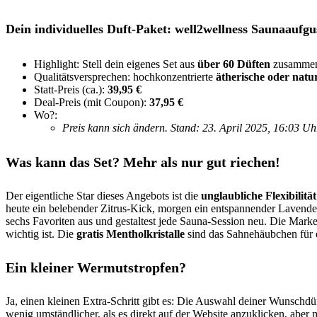
Dein individuelles Duft-Paket:
well2wellness Saunaaufgus
Highlight: Stell dein eigenes Set aus
über 60 Düften
zusamme
Qualitätsversprechen: hochkonzentrierte
ätherische oder natu
Statt-Preis (ca.):
39,95 €
Deal-Preis (mit Coupon):
37,95 €
Wo?:
Preis kann sich ändern. Stand: 23. April 2025, 16:03 U
Was kann das Set? Mehr als nur gut riechen!
Der eigentliche Star dieses Angebots ist die
unglaubliche Flexibilität
heute ein belebender Zitrus-Kick, morgen ein entspannender Lavende
sechs Favoriten aus und gestaltest jede Sauna-Session neu. Die Marke
wichtig ist. Die
gratis Mentholkristalle
sind das Sahnehäubchen für e
Ein kleiner Wermutstropfen?
Ja, einen kleinen Extra-Schritt gibt es: Die Auswahl deiner Wunschd
wenig umständlicher, als es direkt auf der Website anzuklicken, aber 