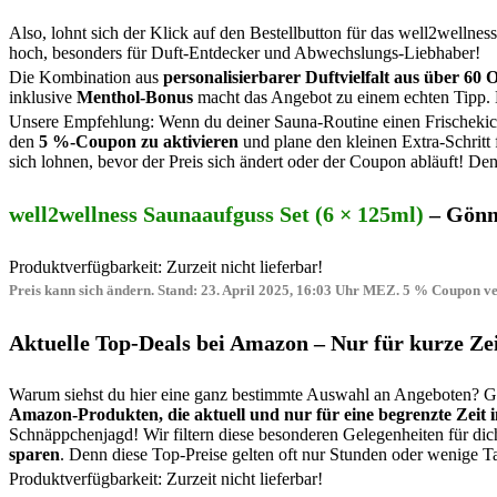
Also, lohnt sich der Klick auf den Bestellbutton für das well2welln
hoch, besonders für Duft-Entdecker und Abwechslungs-Liebhaber!
Die Kombination aus
personalisierbarer Duftvielfalt aus über 60 
inklusive
Menthol-Bonus
macht das Angebot zu einem echten Tipp. H
Unsere Empfehlung: Wenn du deiner Sauna-Routine einen Frischekick 
den
5 %-Coupon zu aktivieren
und plane den kleinen Extra-Schritt 
sich lohnen, bevor der Preis sich ändert oder der Coupon abläuft! De
well2wellness Saunaaufguss Set (6 × 125ml)
– Gönn 
Produktverfügbarkeit: Zurzeit nicht lieferbar!
Preis kann sich ändern. Stand: 23. April 2025, 16:03 Uhr MEZ. 5 % Coupon ver
Aktuelle Top-Deals bei Amazon – Nur für kurze Zei
Warum siehst du hier eine ganz bestimmte Auswahl an Angeboten? Gan
Amazon-Produkten, die aktuell und nur für eine begrenzte Zeit i
Schnäppchenjagd! Wir filtern diese besonderen Gelegenheiten für dich
sparen
. Denn diese Top-Preise gelten oft nur Stunden oder wenige 
Produktverfügbarkeit: Zurzeit nicht lieferbar!