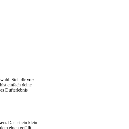
ahl. Stell dir vor:
lst einfach deine
ves Dufterlebnis
ken
. Das ist ein klein
dem einen gefällt,