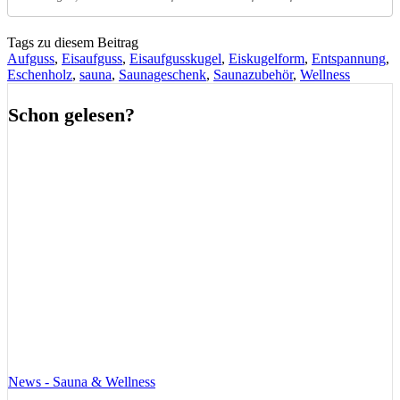
Tags zu diesem Beitrag
Aufguss
,
Eisaufguss
,
Eisaufgusskugel
,
Eiskugelform
,
Entspannung
,
Eschenholz
,
sauna
,
Saunageschenk
,
Saunazubehör
,
Wellness
Schon gelesen?
News - Sauna & Wellness