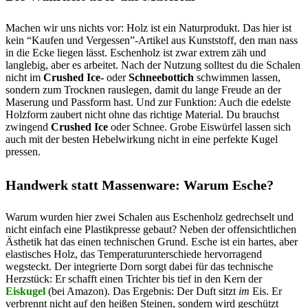
Machen wir uns nichts vor: Holz ist ein Naturprodukt. Das hier ist
kein “Kaufen und Vergessen”-Artikel aus Kunststoff, den man nass
in die Ecke liegen lässt. Eschenholz ist zwar extrem zäh und
langlebig, aber es arbeitet. Nach der Nutzung solltest du die Schalen
nicht im
Crushed Ice-
oder
Schneebottich
schwimmen lassen,
sondern zum Trocknen rauslegen, damit du lange Freude an der
Maserung und Passform hast. Und zur Funktion: Auch die edelste
Holzform zaubert nicht ohne das richtige Material. Du brauchst
zwingend
Crushed Ice
oder Schnee. Grobe Eiswürfel lassen sich
auch mit der besten Hebelwirkung nicht in eine perfekte Kugel
pressen.
Handwerk statt Massenware: Warum Esche?
Warum wurden hier zwei Schalen aus Eschenholz gedrechselt und
nicht einfach eine Plastikpresse gebaut? Neben der offensichtlichen
Ästhetik hat das einen technischen Grund. Esche ist ein hartes, aber
elastisches Holz, das Temperaturunterschiede hervorragend
wegsteckt. Der integrierte Dorn sorgt dabei für das technische
Herzstück: Er schafft einen Trichter bis tief in den Kern der
Eiskugel
(bei Amazon). Das Ergebnis: Der Duft sitzt
im
Eis. Er
verbrennt nicht auf den heißen Steinen, sondern wird geschützt