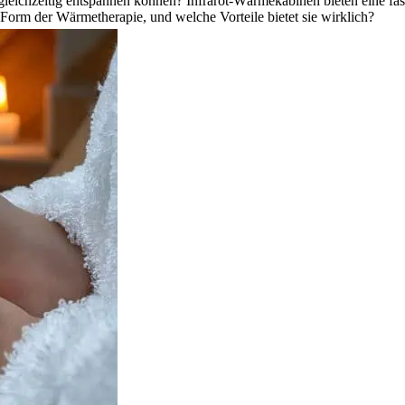
gleichzeitig entspannen können? Infrarot-Wärmekabinen bieten eine fas
 Form der Wärmetherapie, und welche Vorteile bietet sie wirklich?