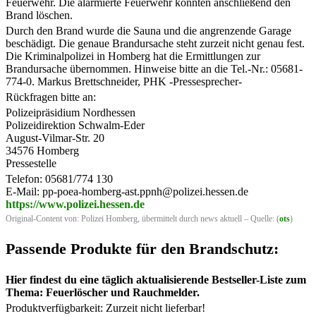
Feuerwehr. Die alarmierte Feuerwehr konnten anschließend den
Brand löschen.
Durch den Brand wurde die Sauna und die angrenzende Garage
beschädigt. Die genaue Brandursache steht zurzeit nicht genau fest.
Die Kriminalpolizei in Homberg hat die Ermittlungen zur
Brandursache übernommen. Hinweise bitte an die Tel.-Nr.: 05681-
774-0. Markus Brettschneider, PHK -Pressesprecher-
Rückfragen bitte an:
Polizeipräsidium Nordhessen
Polizeidirektion Schwalm-Eder
August-Vilmar-Str. 20
34576 Homberg
Pressestelle
Telefon: 05681/774 130
E-Mail: pp-poea-homberg-ast.ppnh@polizei.hessen.de
https://www.polizei.hessen.de
Original-Content von: Polizei Homberg, übermittelt durch news aktuell – Quelle: (
ots
)
Passende Produkte für den Brandschutz:
Hier findest du eine täglich aktualisierende Bestseller-Liste zum
Thema: Feuerlöscher und Rauchmelder.
Produktverfügbarkeit: Zurzeit nicht lieferbar!