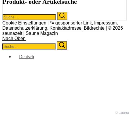
Produkt- oder Artikelsuche
Search
Search
for:
Cookie Einstellungen |
*= gesponsorter Link
,
Impressum
,
Datenschutzerklärung
,
Kontaktadresse
,
Bildrechte
| © 2026
saunazeit | Sauna Magazin
Nach Oben
Search
Search
for:
Deutsch
© sauna