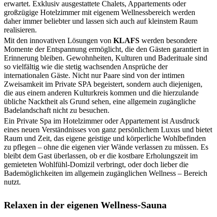
erwartet. Exklusiv ausgestattete Chalets, Appartements oder
großzügige Hotelzimmer mit eigenem Wellnessbereich werden
daher immer beliebter und lassen sich auch auf kleinstem Raum
realisieren.
Mit den innovativen Lösungen von
KLAFS
werden besondere
Momente der Entspannung ermöglicht, die den Gästen garantiert in
Erinnerung bleiben. Gewohnheiten, Kulturen und Baderituale sind
so vielfältig wie die stetig wachsenden Ansprüche der
internationalen Gäste. Nicht nur Paare sind von der intimen
Zweisamkeit im Private SPA begeistert, sondern auch diejenigen,
die aus einem anderen Kulturkreis kommen und die hierzulande
übliche Nacktheit als Grund sehen, eine allgemein zugängliche
Badelandschaft nicht zu besuchen.
Ein Private Spa im Hotelzimmer oder Appartement ist Ausdruck
eines neuen Verständnisses von ganz persönlichem Luxus und bietet
Raum und Zeit, das eigene geistige und körperliche Wohlbefinden
zu pflegen – ohne die eigenen vier Wände verlassen zu müssen. Es
bleibt dem Gast überlassen, ob er die kostbare Erholungszeit im
gemieteten Wohlfühl-Domizil verbringt, oder doch lieber die
Bademöglichkeiten im allgemein zugänglichen Wellness – Bereich
nutzt.
Relaxen in der eigenen Wellness-Sauna