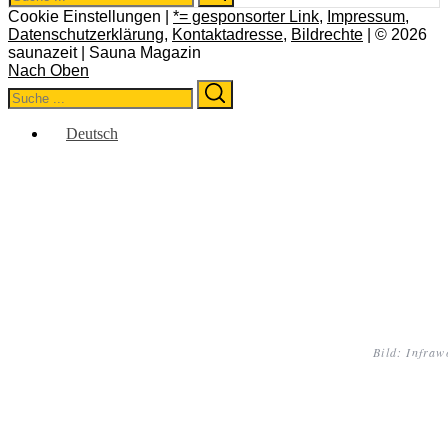
for:
Cookie Einstellungen |
*= gesponsorter Link
,
Impressum
,
Datenschutzerklärung
,
Kontaktadresse
,
Bildrechte
| © 2026
saunazeit | Sauna Magazin
Nach Oben
Search
Search
for:
Deutsch
Bild: Infraw