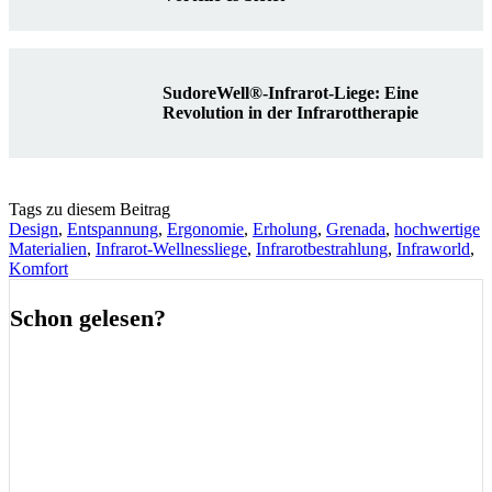
SudoreWell®-Infrarot-Liege: Eine
Revolution in der Infrarottherapie
Tags zu diesem Beitrag
Design
,
Entspannung
,
Ergonomie
,
Erholung
,
Grenada
,
hochwertige
Materialien
,
Infrarot-Wellnessliege
,
Infrarotbestrahlung
,
Infraworld
,
Komfort
Schon gelesen?