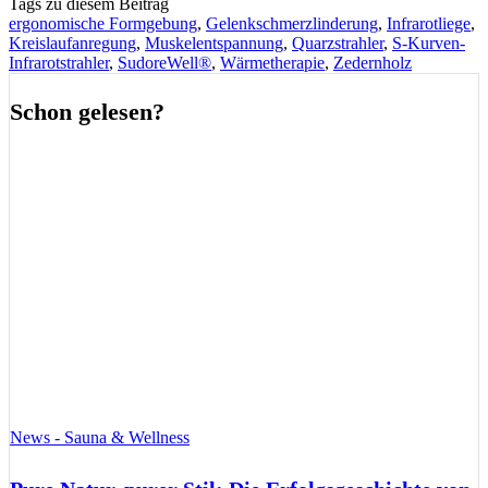
Tags zu diesem Beitrag
ergonomische Formgebung
,
Gelenkschmerzlinderung
,
Infrarotliege
,
Kreislaufanregung
,
Muskelentspannung
,
Quarzstrahler
,
S-Kurven-
Infrarotstrahler
,
SudoreWell®
,
Wärmetherapie
,
Zedernholz
Schon gelesen?
News - Sauna & Wellness