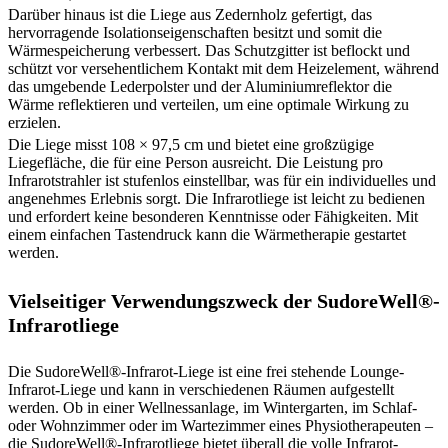
Darüber hinaus ist die Liege aus Zedernholz gefertigt, das
hervorragende Isolationseigenschaften besitzt und somit die
Wärmespeicherung verbessert. Das Schutzgitter ist beflockt und
schützt vor versehentlichem Kontakt mit dem Heizelement, während
das umgebende Lederpolster und der Aluminiumreflektor die
Wärme reflektieren und verteilen, um eine optimale Wirkung zu
erzielen.
Die Liege misst 108 × 97,5 cm und bietet eine großzügige
Liegefläche, die für eine Person ausreicht. Die Leistung pro
Infrarotstrahler ist stufenlos einstellbar, was für ein individuelles und
angenehmes Erlebnis sorgt. Die Infrarotliege ist leicht zu bedienen
und erfordert keine besonderen Kenntnisse oder Fähigkeiten. Mit
einem einfachen Tastendruck kann die Wärmetherapie gestartet
werden.
Vielseitiger Verwendungszweck der SudoreWell®-
Infrarotliege
Die SudoreWell®-Infrarot-Liege ist eine frei stehende Lounge-
Infrarot-Liege und kann in verschiedenen Räumen aufgestellt
werden. Ob in einer Wellnessanlage, im Wintergarten, im Schlaf-
oder Wohnzimmer oder im Wartezimmer eines Physiotherapeuten –
die SudoreWell®-Infrarotliege bietet überall die volle Infrarot-