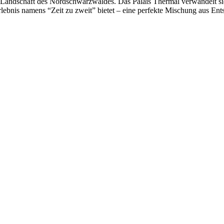
che Landschaft des Nordschwarzwaldes. Das Palais Thermal verwandelt s
Erlebnis namens “Zeit zu zweit” bietet – eine perfekte Mischung aus E