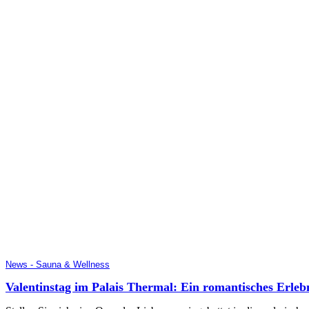
News - Sauna & Wellness
Valentinstag im Palais Thermal: Ein romantisches Erleb