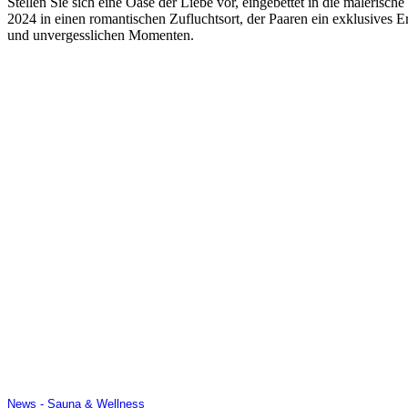
Stellen Sie sich eine Oase der Liebe vor, eingebettet in die maleris
2024 in einen romantischen Zufluchtsort, der Paaren ein exklusives 
und unvergesslichen Momenten.
News - Sauna & Wellness