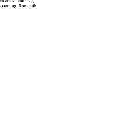
ich am Valentinstag
ntspannung, Romantik