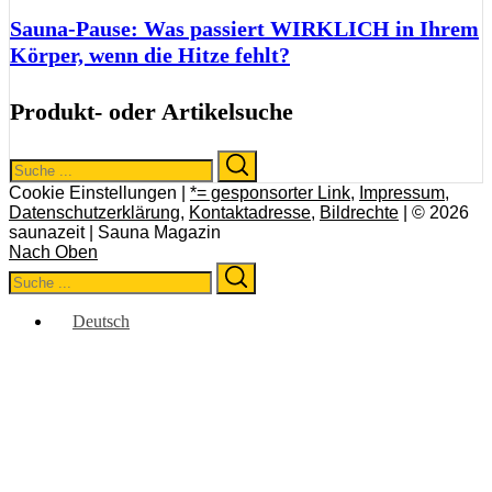
Sauna-Pause: Was passiert WIRKLICH in Ihrem
Körper, wenn die Hitze fehlt?
Produkt- oder Artikelsuche
Search
Search
for:
Cookie Einstellungen |
*= gesponsorter Link
,
Impressum
,
Datenschutzerklärung
,
Kontaktadresse
,
Bildrechte
| © 2026
saunazeit | Sauna Magazin
Nach Oben
Search
Search
for:
Deutsch