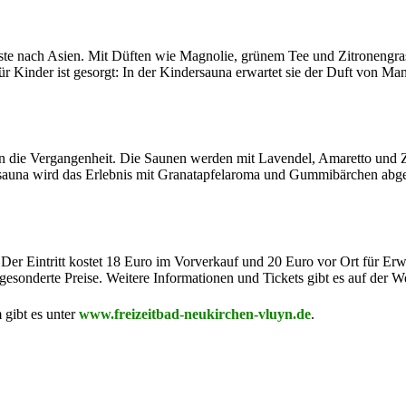
Gäste nach Asien. Mit Düften wie Magnolie, grünem Tee und Zitronengr
ür Kinder ist gesorgt: In der Kindersauna erwartet sie der Duft von Ma
in die Vergangenheit. Die Saunen werden mit Lavendel, Amaretto und Z
ersauna wird das Erlebnis mit Granatapfelaroma und Gummibärchen abg
er Eintritt kostet 18 Euro im Vorverkauf und 20 Euro vor Ort für Er
esonderte Preise. Weitere Informationen und Tickets gibt es auf der W
 gibt es unter
www.freizeitbad-neukirchen-vluyn.de
.