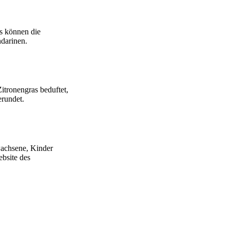
as können die
ndarinen.
itronengras beduftet,
erundet.
wachsene, Kinder
ebsite des