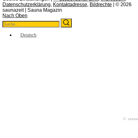
Datenschutzerklärung
,
Kontaktadresse
,
Bildrechte
| © 2026
saunazeit | Sauna Magazin
Nach Oben
Search
Search
for:
Deutsch
© sauna