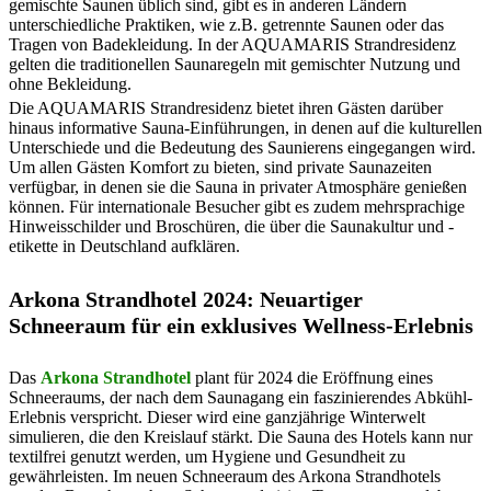
gemischte Saunen üblich sind, gibt es in anderen Ländern
unterschiedliche Praktiken, wie z.B. getrennte Saunen oder das
Tragen von Badekleidung. In der AQUAMARIS Strandresidenz
gelten die traditionellen Saunaregeln mit gemischter Nutzung und
ohne Bekleidung​​.
Die AQUAMARIS Strandresidenz bietet ihren Gästen darüber
hinaus informative Sauna-Einführungen, in denen auf die kulturellen
Unterschiede und die Bedeutung des Saunierens eingegangen wird.
Um allen Gästen Komfort zu bieten, sind private Saunazeiten
verfügbar, in denen sie die Sauna in privater Atmosphäre genießen
können. Für internationale Besucher gibt es zudem mehrsprachige
Hinweisschilder und Broschüren, die über die Saunakultur und -
etikette in Deutschland aufklären.
Arkona Strandhotel 2024: Neuartiger
Schneeraum für ein exklusives Wellness-Erlebnis
Das
Arkona Strandhotel
plant für 2024 die Eröffnung eines
Schneeraums, der nach dem Saunagang ein faszinierendes Abkühl-
Erlebnis verspricht. Dieser wird eine ganzjährige Winterwelt
simulieren, die den Kreislauf stärkt. Die Sauna des Hotels kann nur
textilfrei genutzt werden, um Hygiene und Gesundheit zu
gewährleisten​​. Im neuen Schneeraum des Arkona Strandhotels