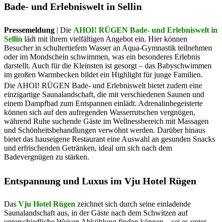
Bade- und Erlebniswelt in Sellin
Pressemeldung
| Die
AHOI! RÜGEN Bade- und Erlebniswelt in
Sellin
lädt mit ihrem vielfältigen Angebot ein. Hier können
Besucher in schultertiefem Wasser an Aqua-Gymnastik teilnehmen
oder im Mondschein schwimmen, was ein besonderes Erlebnis
darstellt. Auch für die Kleinsten ist gesorgt – das Babyschwimmen
im großen Warmbecken bildet ein Highlight für junge Familien​​.
Die AHOI! RÜGEN Bade- und Erlebniswelt bietet zudem eine
einzigartige Saunalandschaft, die mit verschiedenen Saunen und
einem Dampfbad zum Entspannen einlädt. Adrenalinbegeisterte
können sich auf den aufregenden Wasserrutschen vergnügen,
während Ruhe suchende Gäste im Wellnessbereich mit Massagen
und Schönheitsbehandlungen verwöhnt werden. Darüber hinaus
bietet das hauseigene Restaurant eine Auswahl an gesunden Snacks
und erfrischenden Getränken, ideal um sich nach dem
Badevergnügen zu stärken.
Entspannung und Luxus im Vju Hotel Rügen
Das
Vju Hotel Rügen
zeichnet sich durch seine einladende
Saunalandschaft aus, in der Gäste nach dem Schwitzen auf
unterschiedliche Weisen Abkühlung finden können – sei es unter