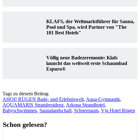
KLAFS, der Weltmarktführer für Sauna,
Pool und Spa, wird Partner von "The
101 Best Hotels"
Völlig neue Badezeremonie: Klafs
launcht das weltweit erste Schaumbad
Espuro®
Tags zu diesem Beitrag
AHOI! RÜGEN Bade- und Erlebniswelt
,
Aqua-Gymnastik
,
AQUAMARIS Strandresidenz
,
Arkona Strandhotel
,
Babyschwimmen
,
Saunalandschaft
,
Schneeraum
,
Vju Hotel Rügen
Schon gelesen?