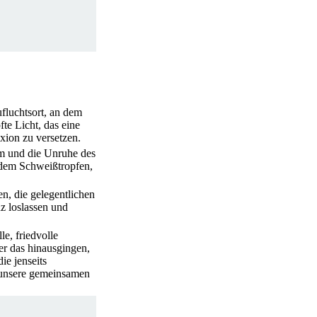
ufluchtsort, an dem
e Licht, das eine
exion zu versetzen.
ärm und die Unruhe des
edem Schweißtropfen,
n, die gelegentlichen
z loslassen und
e, friedvolle
er das hinausgingen,
ie jenseits
d unsere gemeinsamen