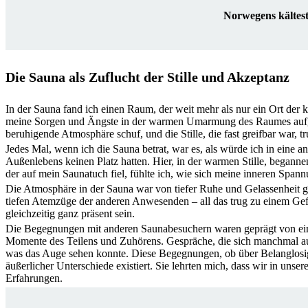
Norwegens kältest
Die Sauna als Zuflucht der Stille und Akzeptanz
In der Sauna fand ich einen Raum, der weit mehr als nur ein Ort der 
meine Sorgen und Ängste in der warmen Umarmung des Raumes aufgel
beruhigende Atmosphäre schuf, und die Stille, die fast greifbar war, 
Jedes Mal, wenn ich die Sauna betrat, war es, als würde ich in eine a
Außenlebens keinen Platz hatten. Hier, in der warmen Stille, began
der auf mein Saunatuch fiel, fühlte ich, wie sich meine inneren Span
Die Atmosphäre in der Sauna war von tiefer Ruhe und Gelassenheit ge
tiefen Atemzüge der anderen Anwesenden – all das trug zu einem Gefü
gleichzeitig ganz präsent sein.
Die Begegnungen mit anderen Saunabesuchern waren geprägt von eine
Momente des Teilens und Zuhörens. Gespräche, die sich manchmal au
was das Auge sehen konnte. Diese Begegnungen, ob über Belanglosigk
äußerlicher Unterschiede existiert. Sie lehrten mich, dass wir in un
Erfahrungen.