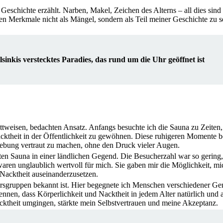
Geschichte erzählt. Narben, Makel, Zeichen des Alterns – all dies sind
en Merkmale nicht als Mängel, sondern als Teil meiner Geschichte zu se
inkis verstecktes Paradies, das rund um die Uhr geöffnet ist
ttweisen, bedachten Ansatz. Anfangs besuchte ich die Sauna zu Zeiten
theit in der Öffentlichkeit zu gewöhnen. Diese ruhigeren Momente 
ebung vertraut zu machen, ohne den Druck vieler Augen.
ten Sauna in einer ländlichen Gegend. Die Besucherzahl war so gering, 
waren unglaublich wertvoll für mich. Sie gaben mir die Möglichkeit, mi
Nacktheit auseinanderzusetzen.
tersgruppen bekannt ist. Hier begegnete ich Menschen verschiedener Ge
ennen, dass Körperlichkeit und Nacktheit in jedem Alter natürlich und 
cktheit umgingen, stärkte mein Selbstvertrauen und meine Akzeptanz.