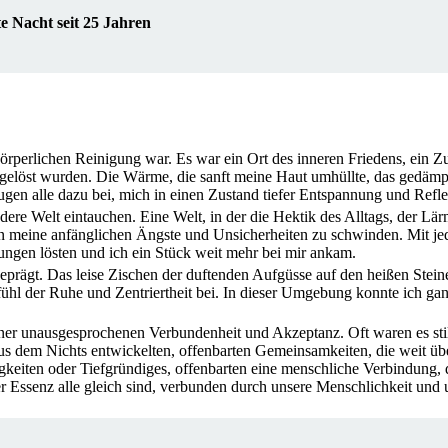
e Nacht seit 25 Jahren
körperlichen Reinigung war. Es war ein Ort des inneren Friedens, ein Z
öst wurden. Die Wärme, die sanft meine Haut umhüllte, das gedämpft
trugen alle dazu bei, mich in einen Zustand tiefer Entspannung und Refl
ndere Welt eintauchen. Eine Welt, in der die Hektik des Alltags, der L
nen meine anfänglichen Ängste und Unsicherheiten zu schwinden. Mit j
nungen lösten und ich ein Stück weit mehr bei mir ankam.
prägt. Das leise Zischen der duftenden Aufgüsse auf den heißen Steine
hl der Ruhe und Zentriertheit bei. In dieser Umgebung konnte ich gan
r unausgesprochenen Verbundenheit und Akzeptanz. Oft waren es still
s dem Nichts entwickelten, offenbarten Gemeinsamkeiten, die weit üb
eiten oder Tiefgründiges, offenbarten eine menschliche Verbindung, d
serer Essenz alle gleich sind, verbunden durch unsere Menschlichkeit un