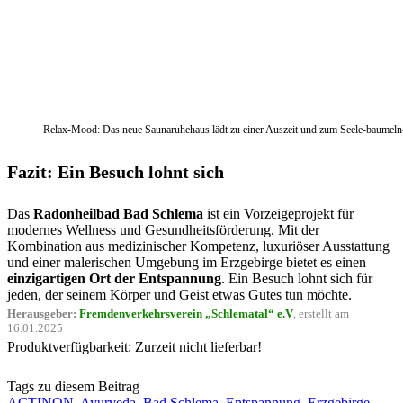
Relax-Mood: Das neue Saunaruhehaus lädt zu einer Auszeit und zum Seele-baumeln
Fazit: Ein Besuch lohnt sich
Das
Radonheilbad Bad Schlema
ist ein Vorzeigeprojekt für
modernes Wellness und Gesundheitsförderung. Mit der
Kombination aus medizinischer Kompetenz, luxuriöser Ausstattung
und einer malerischen Umgebung im Erzgebirge bietet es einen
einzigartigen Ort der Entspannung
. Ein Besuch lohnt sich für
jeden, der seinem Körper und Geist etwas Gutes tun möchte.
Herausgeber:
Fremdenverkehrsverein „Schlematal“ e.V
, erstellt am
16.01.2025
Produktverfügbarkeit: Zurzeit nicht lieferbar!
Tags zu diesem Beitrag
ACTINON
,
Ayurveda
,
Bad Schlema
,
Entspannung
,
Erzgebirge
,