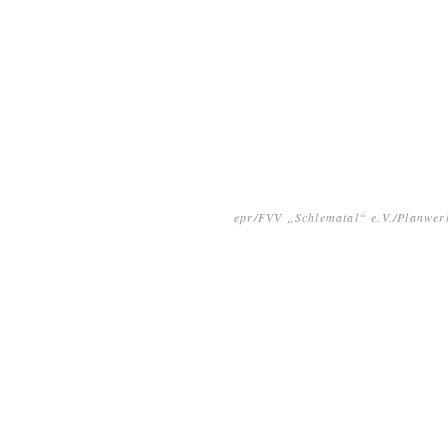
epr/FVV „Schlematal“ e.V./Planwer