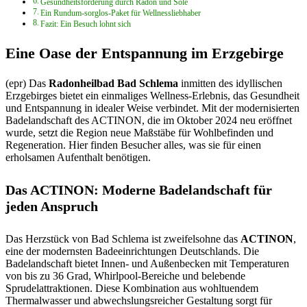
Gesundheitsförderung durch Radon und Sole
Ein Rundum-sorglos-Paket für Wellnessliebhaber
Fazit: Ein Besuch lohnt sich
Eine Oase der Entspannung im Erzgebirge
(epr) Das
Radonheilbad Bad Schlema
inmitten des idyllischen
Erzgebirges bietet ein einmaliges Wellness-Erlebnis, das Gesundheit
und Entspannung in idealer Weise verbindet. Mit der modernisierten
Badelandschaft des ACTINON, die im Oktober 2024 neu eröffnet
wurde, setzt die Region neue Maßstäbe für Wohlbefinden und
Regeneration. Hier finden Besucher alles, was sie für einen
erholsamen Aufenthalt benötigen.
Das ACTINON: Moderne Badelandschaft für
jeden Anspruch
Das Herzstück von Bad Schlema ist zweifelsohne das
ACTINON
,
eine der modernsten Badeeinrichtungen Deutschlands. Die
Badelandschaft bietet Innen- und Außenbecken mit Temperaturen
von bis zu 36 Grad, Whirlpool-Bereiche und belebende
Sprudelattraktionen. Diese Kombination aus wohltuendem
Thermalwasser und abwechslungsreicher Gestaltung sorgt für