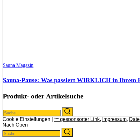
Sauna Magazin
Sauna-Pause: Was passiert WIRKLICH in Ihrem Kö
Produkt- oder Artikelsuche
Search
Search
for:
Cookie Einstellungen |
*= gesponsorter Link
,
Impressum
,
Date
Nach Oben
Search
Search
for: