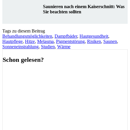
Saunieren nach einem Kaiserschnitt: Was
Sie beachten sollten
Tags zu diesem Beitrag
Behandlungsmöglichkeiten
,
Dampfbäder
,
Hautgesundheit
,
Hautpflege
,
Hitze
,
Melasma
,
Pigmentstörung
,
Risiken
,
Saunen
,
Sonneneinstrahlung
,
Studien
,
Wärme
Schon gelesen?