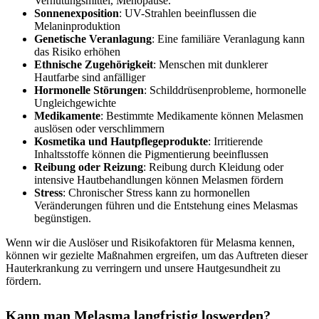
Verhütungsmittel, Menopause.
Sonnenexposition
: UV-Strahlen beeinflussen die
Melaninproduktion
Genetische Veranlagung
: Eine familiäre Veranlagung kann
das Risiko erhöhen
Ethnische Zugehörigkeit
: Menschen mit dunklerer
Hautfarbe sind anfälliger
Hormonelle Störungen
: Schilddrüsenprobleme, hormonelle
Ungleichgewichte
Medikamente
: Bestimmte Medikamente können Melasmen
auslösen oder verschlimmern
Kosmetika und Hautpflegeprodukte
: Irritierende
Inhaltsstoffe können die Pigmentierung beeinflussen
Reibung oder Reizung
: Reibung durch Kleidung oder
intensive Hautbehandlungen können Melasmen fördern
Stress
: Chronischer Stress kann zu hormonellen
Veränderungen führen und die Entstehung eines Melasmas
begünstigen.
Wenn wir die Auslöser und Risikofaktoren für Melasma kennen,
können wir gezielte Maßnahmen ergreifen, um das Auftreten dieser
Hauterkrankung zu verringern und unsere Hautgesundheit zu
fördern.
Kann man Melasma langfristig loswerden?