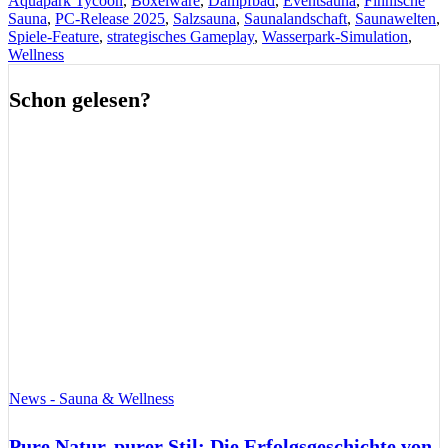
Aquapark Tycoon
,
Boxelware
,
Dampfbad
,
Eventsauna
,
Finnische
Sauna
,
PC-Release 2025
,
Salzsauna
,
Saunalandschaft
,
Saunawelten
,
Spiele-Feature
,
strategisches Gameplay
,
Wasserpark-Simulation
,
Wellness
Schon gelesen?
News - Sauna & Wellness
Pure Natur, purer Stil: Die Erfolgsgeschichte von