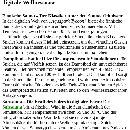
digitale Wellnessoase
Finnische Sauna – Der Klassiker unter den Saunaerlebnissen
:
In der digitalen Welt von
„Aquapark Tycoon“
bietet die finnische
Sauna die Grundlage für ein authentisches Saunaerlebnis. Mit
Temperaturen zwischen 70 und 95 °C und einer geringen
Luftfeuchtigkeit schafft sie die perfekte Simulation eines Klassikers.
Spieler können dieses Highlight einsetzen, um den virtuellen Gästen
ihres Parks ein intensives und traditionelles Saunaerlebnis zu bieten
– ideal für diejenigen, die die digitale Entspannung lieben.
Dampfbad – Sanfte Hitze für anspruchsvolle Simulationen:
Für
Spieler, die auf Vielfalt setzen, ist das Dampfbad ein unverzichtbares
Feature. Hier herrschen moderate Temperaturen von 45 bis 55 °C,
kombiniert mit nahezu 100 % Luftfeuchtigkeit. Das Dampfbad sorgt
in der Simulation für eine angenehme und wohltuende Atmosphäre.
Durch ätherische Öle oder spezielle Deko-Elemente können Spieler
das Dampfbad zusätzlich aufwerten und so den Wellnessfaktor ihrer
Anlage steigern.
Salzsauna – Die Kraft des Salzes in digitaler Form:
Die
Salzsauna
bringt frischen Wind in die Saunalandschaft der
Simulation. Mit Temperaturen zwischen 55 und 80 °C und der
Integration salzreicher Wände bietet sie eine einzigartige
Atmosphäre, die für besondere Wellnesspunkte sorgt. Spieler
können diesen Saunatyp einsetzen, um das Ambiente ihres Parks zu