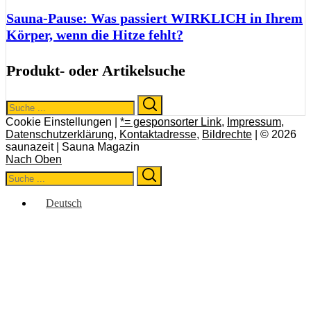
Sauna-Pause: Was passiert WIRKLICH in Ihrem
Körper, wenn die Hitze fehlt?
Produkt- oder Artikelsuche
Search
Search
for:
Cookie Einstellungen |
*= gesponsorter Link
,
Impressum
,
Datenschutzerklärung
,
Kontaktadresse
,
Bildrechte
| © 2026
saunazeit | Sauna Magazin
Nach Oben
Search
Search
for:
Deutsch