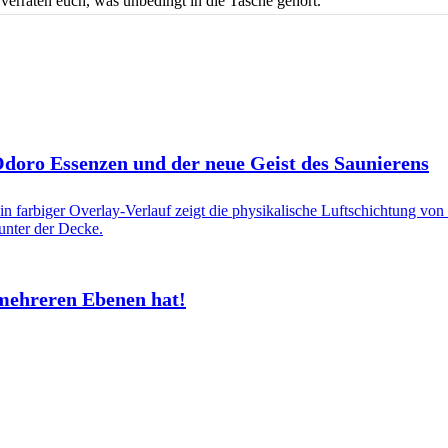
verraten euch, was unbedingt in die Tasche gehört.
 Odoro Essenzen und der neue Geist des Saunierens
mehreren Ebenen hat!