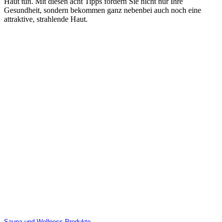
Haut tun. Mit diesen acht Tipps fördern Sie nicht nur Ihre
Gesundheit, sondern bekommen ganz nebenbei auch noch eine
attraktive, strahlende Haut.
Sauna und Wellness Produkte