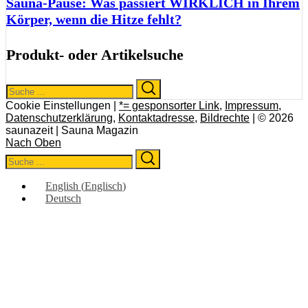
Sauna-Pause: Was passiert WIRKLICH in Ihrem
Körper, wenn die Hitze fehlt?
Produkt- oder Artikelsuche
Search
Search
for:
Cookie Einstellungen |
*= gesponsorter Link
,
Impressum
,
Datenschutzerklärung
,
Kontaktadresse
,
Bildrechte
| © 2026
saunazeit | Sauna Magazin
Nach Oben
Search
Search
for:
English
(
Englisch
)
Deutsch