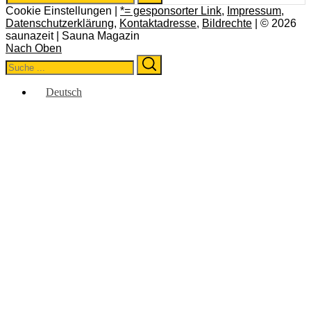
for:
Cookie Einstellungen |
*= gesponsorter Link
,
Impressum
,
Datenschutzerklärung
,
Kontaktadresse
,
Bildrechte
| © 2026
saunazeit | Sauna Magazin
Nach Oben
Search
Search
for:
Deutsch