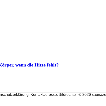
rper, wenn die Hitze fehlt?
nschutzerklärung
,
Kontaktadresse
,
Bildrechte
| © 2026 saunaze