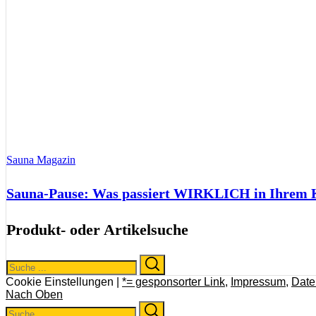
Sauna Magazin
Sauna-Pause: Was passiert WIRKLICH in Ihrem Kö
Produkt- oder Artikelsuche
Search
Search
for:
Cookie Einstellungen |
*= gesponsorter Link
,
Impressum
,
Date
Nach Oben
Search
Search