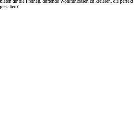
 bieten dir die Freiheit, duftende Wohlfühloasen zu kreieren, die perfek
gestalten?