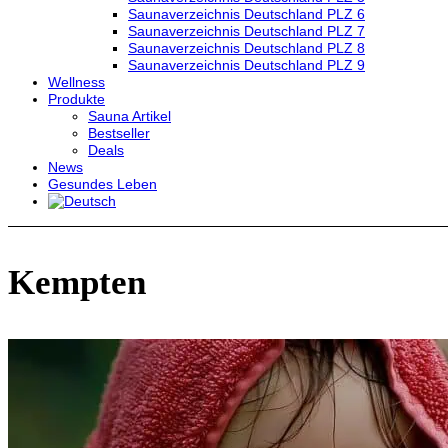
Saunaverzeichnis Deutschland PLZ 6
Saunaverzeichnis Deutschland PLZ 7
Saunaverzeichnis Deutschland PLZ 8
Saunaverzeichnis Deutschland PLZ 9
Wellness
Produkte
Sauna Artikel
Bestseller
Deals
News
Gesundes Leben
Kempten