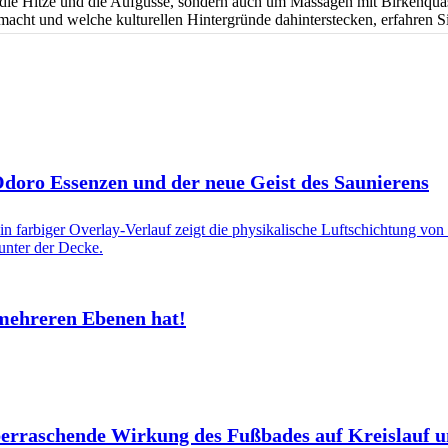
 die Hitze und die Aufgüsse, sondern auch um Massagen mit Birkenqua
macht und welche kulturellen Hintergründe dahinterstecken, erfahren Si
 Odoro Essenzen und der neue Geist des Saunierens
mehreren Ebenen hat!
berraschende Wirkung des Fußbades auf Kreislauf 