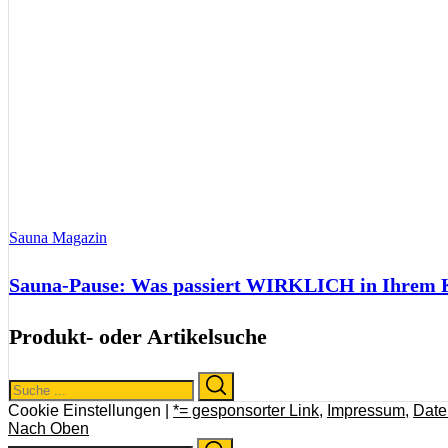
Sauna Magazin
Sauna-Pause: Was passiert WIRKLICH in Ihrem Kö
Produkt- oder Artikelsuche
Search
Search
for:
Cookie Einstellungen |
*= gesponsorter Link
,
Impressum
,
Date
Nach Oben
Search
Search