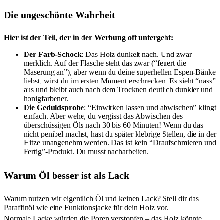
Die ungeschönte Wahrheit
Hier ist der Teil, der in der Werbung oft untergeht:
Der Farb-Schock
: Das Holz dunkelt nach. Und zwar
merklich. Auf der Flasche steht das zwar (“feuert die
Maserung an”), aber wenn du deine superhellen Espen-Bänke
liebst, wirst du im ersten Moment erschrecken. Es sieht “nass”
aus und bleibt auch nach dem Trocknen deutlich dunkler und
honigfarbener.
Die Geduldsprobe
: “Einwirken lassen und abwischen” klingt
einfach. Aber wehe, du vergisst das Abwischen des
überschüssigen Öls nach 30 bis 60 Minuten! Wenn du das
nicht penibel machst, hast du später klebrige Stellen, die in der
Hitze unangenehm werden. Das ist kein “Draufschmieren und
Fertig”-Produkt. Du musst nacharbeiten.
Warum Öl besser ist als Lack
Warum nutzen wir eigentlich Öl und keinen Lack? Stell dir das
Paraffinöl wie eine Funktionsjacke für dein Holz vor.
Normale Lacke würden die Poren verstopfen – das Holz könnte