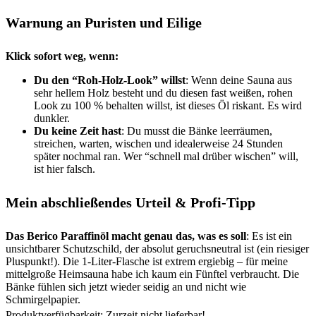
Warnung an Puristen und Eilige
Klick sofort weg, wenn:
Du den “Roh-Holz-Look” willst
: Wenn deine Sauna aus
sehr hellem Holz besteht und du diesen fast weißen, rohen
Look zu 100 % behalten willst, ist dieses Öl riskant. Es wird
dunkler.
Du keine Zeit hast
: Du musst die Bänke leerräumen,
streichen, warten, wischen und idealerweise 24 Stunden
später nochmal ran. Wer “schnell mal drüber wischen” will,
ist hier falsch.
Mein abschließendes Urteil & Profi-Tipp
Das Berico Paraffinöl macht genau das, was es soll
: Es ist ein
unsichtbarer Schutzschild, der absolut geruchsneutral ist (ein riesiger
Pluspunkt!). Die 1-Liter-Flasche ist extrem ergiebig – für meine
mittelgroße Heimsauna habe ich kaum ein Fünftel verbraucht. Die
Bänke fühlen sich jetzt wieder seidig an und nicht wie
Schmirgelpapier.
Produktverfügbarkeit: Zurzeit nicht lieferbar!