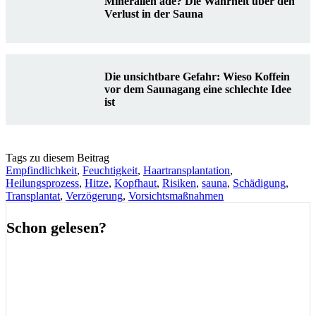
Mineralien ade? Die Wahrheit über den
Verlust in der Sauna
Die unsichtbare Gefahr: Wieso Koffein
vor dem Saunagang eine schlechte Idee
ist
Tags zu diesem Beitrag
Empfindlichkeit
,
Feuchtigkeit
,
Haartransplantation
,
Heilungsprozess
,
Hitze
,
Kopfhaut
,
Risiken
,
sauna
,
Schädigung
,
Transplantat
,
Verzögerung
,
Vorsichtsmaßnahmen
Schon gelesen?