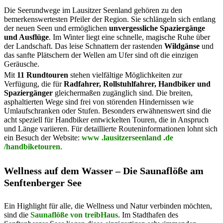
Die Seerundwege im Lausitzer Seenland gehören zu den
bemerkenswertesten Pfeiler der Region. Sie schlängeln sich entlang
der neuen Seen und ermöglichen
unvergessliche Spaziergänge
und Ausflüge
. Im Winter liegt eine schnelle, magische Ruhe über
der Landschaft. Das leise Schnattern der rastenden
Wildgänse
und
das sanfte Plätschern der Wellen am Ufer sind oft die einzigen
Geräusche.
Mit
11 Rundtouren
stehen vielfältige Möglichkeiten zur
Verfügung, die für
Radfahrer, Rollstuhlfahrer, Handbiker und
Spaziergänger
gleichermaßen zugänglich sind. Die breiten,
asphaltierten Wege sind frei von störenden Hindernissen wie
Umlaufschranken oder Stufen. Besonders erwähnenswert sind die
acht speziell für Handbiker entwickelten Touren, die in Anspruch
und Länge variieren. Für detaillierte Routeninformationen lohnt sich
ein Besuch der Website:
www .lausitzerseenland .de
/handbiketouren
.
Wellness auf dem Wasser – Die Saunaflöße am
Senftenberger See
Ein Highlight für alle, die Wellness und Natur verbinden möchten,
sind die
Saunaflöße von treibHaus
. Im Stadthafen des