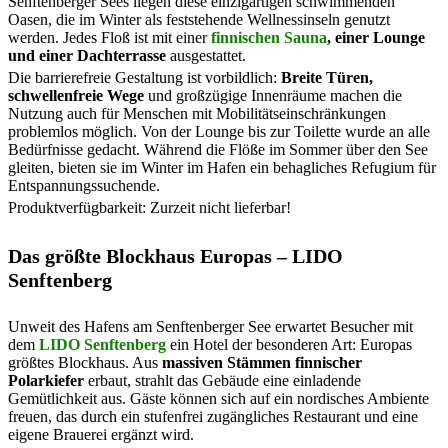
Senftenberger Sees liegen diese einzigartigen schwimmenden
Oasen, die im Winter als feststehende Wellnessinseln genutzt
werden. Jedes Floß ist mit einer
finnischen Sauna
, einer Lounge
und einer Dachterrasse
ausgestattet.
Die barrierefreie Gestaltung ist vorbildlich:
Breite Türen,
schwellenfreie Wege
und großzügige Innenräume machen die
Nutzung auch für Menschen mit Mobilitätseinschränkungen
problemlos möglich. Von der Lounge bis zur Toilette wurde an alle
Bedürfnisse gedacht. Während die Flöße im Sommer über den See
gleiten, bieten sie im Winter im Hafen ein behagliches Refugium für
Entspannungssuchende.
Produktverfügbarkeit: Zurzeit nicht lieferbar!
Das größte Blockhaus Europas – LIDO
Senftenberg
Unweit des Hafens am Senftenberger See erwartet Besucher mit
dem
LIDO Senftenberg
ein Hotel der besonderen Art: Europas
größtes Blockhaus. Aus
massiven Stämmen finnischer
Polarkiefer
erbaut, strahlt das Gebäude eine einladende
Gemütlichkeit aus. Gäste können sich auf ein nordisches Ambiente
freuen, das durch ein stufenfrei zugängliches Restaurant und eine
eigene Brauerei ergänzt wird.