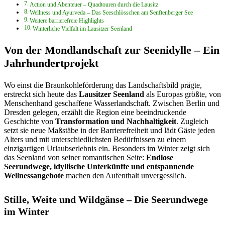
Action und Abenteuer – Quadtouren durch die Lausitz
Wellness und Ayurveda – Das Seeschlösschen am Senftenberger See
Weitere barrierefreie Highlights
Winterliche Vielfalt im Lausitzer Seenland
Von der Mondlandschaft zur Seenidylle – Ein
Jahrhundertprojekt
Wo einst die Braunkohleförderung das Landschaftsbild prägte,
erstreckt sich heute das
Lausitzer Seenland
als Europas größte, von
Menschenhand geschaffene Wasserlandschaft. Zwischen Berlin und
Dresden gelegen, erzählt die Region eine beeindruckende
Geschichte von
Transformation und Nachhaltigkeit
. Zugleich
setzt sie neue Maßstäbe in der Barrierefreiheit und lädt Gäste jeden
Alters und mit unterschiedlichsten Bedürfnissen zu einem
einzigartigen Urlaubserlebnis ein. Besonders im Winter zeigt sich
das Seenland von seiner romantischen Seite:
Endlose
Seerundwege, idyllische Unterkünfte und entspannende
Wellnessangebote
machen den Aufenthalt unvergesslich.
Stille, Weite und Wildgänse – Die Seerundwege
im Winter