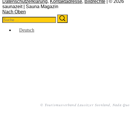
Datenschutzerklärung
,
Kontaktadresse
,
Bildrechte
| © 2026
saunazeit | Sauna Magazin
Nach Oben
Search
Search
for:
Deutsch
© Tourismusverband Lausitzer Seenland, Nada Que