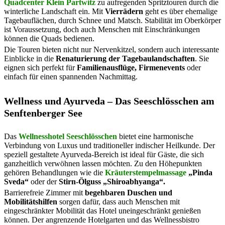
Quadcenter Klein Partwitz
zu aufregenden Spritztouren durch die
winterliche Landschaft ein. Mit
Vierrädern
geht es über ehemalige
Tagebauflächen, durch Schnee und Matsch. Stabilität im Oberkörper
ist Voraussetzung, doch auch Menschen mit Einschränkungen
können die Quads bedienen.
Die Touren bieten nicht nur Nervenkitzel, sondern auch interessante
Einblicke in die
Renaturierung der Tagebaulandschaften
. Sie
eignen sich perfekt für
Familienausflüge, Firmenevents
oder
einfach für einen spannenden Nachmittag.
Wellness und Ayurveda – Das Seeschlösschen am
Senftenberger See
Das
Wellnesshotel Seeschlösschen
bietet eine harmonische
Verbindung von Luxus und traditioneller indischer Heilkunde. Der
speziell gestaltete Ayurveda-Bereich ist ideal für Gäste, die sich
ganzheitlich verwöhnen lassen möchten. Zu den Höhepunkten
gehören Behandlungen wie die
Kräuterstempelmassage
„Pinda
Sveda“
oder der
Stirn-Ölguss „Shiroabhyanga“.
Barrierefreie Zimmer mit
begehbaren Duschen und
Mobilitätshilfen
sorgen dafür, dass auch Menschen mit
eingeschränkter Mobilität das Hotel uneingeschränkt genießen
können. Der angrenzende Hotelgarten und das Wellnessbistro