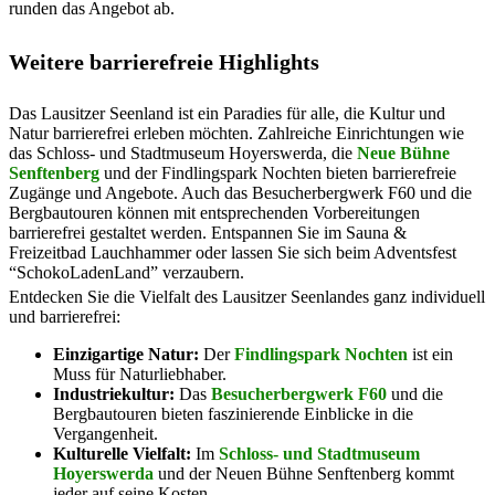
runden das Angebot ab.
Weitere barrierefreie Highlights
Das Lausitzer Seenland ist ein Paradies für alle, die Kultur und
Natur barrierefrei erleben möchten. Zahlreiche Einrichtungen wie
das Schloss- und Stadtmuseum Hoyerswerda, die
Neue Bühne
Senftenberg
und der Findlingspark Nochten bieten barrierefreie
Zugänge und Angebote. Auch das Besucherbergwerk F60 und die
Bergbautouren können mit entsprechenden Vorbereitungen
barrierefrei gestaltet werden. Entspannen Sie im Sauna &
Freizeitbad Lauchhammer oder lassen Sie sich beim Adventsfest
“SchokoLadenLand” verzaubern.
Entdecken Sie die Vielfalt des Lausitzer Seenlandes ganz individuell
und barrierefrei:
Einzigartige Natur:
Der
Findlingspark Nochten
ist ein
Muss für Naturliebhaber.
Industriekultur:
Das
Besucherbergwerk F60
und die
Bergbautouren bieten faszinierende Einblicke in die
Vergangenheit.
Kulturelle Vielfalt:
Im
Schloss- und Stadtmuseum
Hoyerswerda
und der Neuen Bühne Senftenberg kommt
jeder auf seine Kosten.