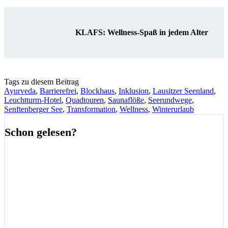
KLAFS: Wellness-Spaß in jedem Alter
Tags zu diesem Beitrag
Ayurveda
,
Barrierefrei
,
Blockhaus
,
Inklusion
,
Lausitzer Seenland
,
Leuchtturm-Hotel
,
Quadtouren
,
Saunaflöße
,
Seerundwege
,
Senftenberger See
,
Transformation
,
Wellness
,
Winterurlaub
Schon gelesen?