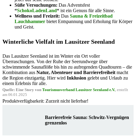
Süße Versuchungen:
Das Adventsfest
“
SchokoLadenLand
“
ist ein Genuss für alle Sinne.
Wellness und Freizeit:
Das
Sauna & Freizeitbad
Lauchhammer
bietet Entspannung und Erholung für Körper
und Geist.
Winterliche Vielfalt im Lausitzer Seenland
Das Lausitzer Seenland ist im Winter ein Ort voller
Überraschungen. Von der Ruhe der Seerundwege über
schwimmende Saunaflöße bis hin zu aufregenden Quadtouren – die
Kombination aus
Natur, Abenteuer und Barrierefreiheit
macht
die Region einzigartig. Hier wird
Inklusion
gelebt und Urlaub zu
einem Erlebnis für alle.
Quelle: Eine Story von
Tourismusverband Lausitzer Seenland e.V.
, erstellt
am 06.01.2025
Produktverfügbarkeit: Zurzeit nicht lieferbar!
Barrierefreie Sauna: Schwitz-Vergnügen
grenzenlos