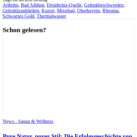
Arthritis
,
Bad Aibling
,
Desiderius-Quelle
,
Gelenkbeschwerden
,
Gelenkkrankheiten
,
Kurort
,
Moorbad
,
Oberhayern
,
Rheuma
,
Schwarzes Gold
,
Thermalwasser
Schon gelesen?
News - Sauna & Wellness
Pure Natur, purer Stil: Die Erfolgsgeschichte von