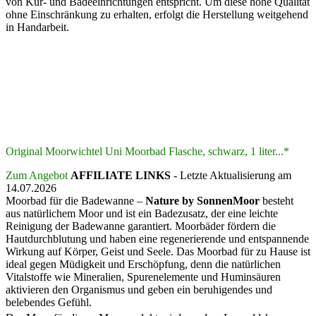
von Kur- und Badeeinrichtungen entspricht. Um diese hohe Qualität
ohne Einschränkung zu erhalten, erfolgt die Herstellung weitgehend
in Handarbeit.
Original Moorwichtel Uni Moorbad Flasche, schwarz, 1 liter...*
Zum Angebot
AFFILIATE LINKS
- Letzte Aktualisierung am
14.07.2026
Moorbad für die Badewanne –
Nature by SonnenMoor
besteht
aus natürlichem Moor und ist ein Badezusatz, der eine leichte
Reinigung der Badewanne garantiert. Moorbäder fördern die
Hautdurchblutung und haben eine regenerierende und entspannende
Wirkung auf Körper, Geist und Seele. Das Moorbad für zu Hause ist
ideal gegen Müdigkeit und Erschöpfung, denn die natürlichen
Vitalstoffe wie Mineralien, Spurenelemente und Huminsäuren
aktivieren den Organismus und geben ein beruhigendes und
belebendes Gefühl.