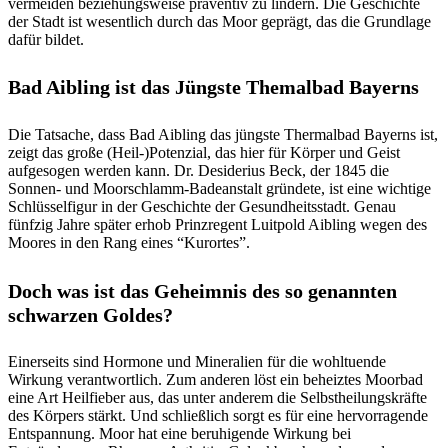
vermeiden beziehungsweise präventiv zu lindern. Die Geschichte
der Stadt ist wesentlich durch das Moor geprägt, das die Grundlage
dafür bildet.
Bad Aibling ist das Jüngste Themalbad Bayerns
Die Tatsache, dass Bad Aibling das jüngste Thermalbad Bayerns ist,
zeigt das große (Heil-)Potenzial, das hier für Körper und Geist
aufgesogen werden kann. Dr. Desiderius Beck, der 1845 die
Sonnen- und Moorschlamm-Badeanstalt gründete, ist eine wichtige
Schlüsselfigur in der Geschichte der Gesundheitsstadt. Genau
fünfzig Jahre später erhob Prinzregent Luitpold Aibling wegen des
Moores in den Rang eines “Kurortes”.
Doch was ist das Geheimnis des so genannten
schwarzen Goldes?
Einerseits sind Hormone und Mineralien für die wohltuende
Wirkung verantwortlich. Zum anderen löst ein beheiztes Moorbad
eine Art Heilfieber aus, das unter anderem die Selbstheilungskräfte
des Körpers stärkt. Und schließlich sorgt es für eine hervorragende
Entspannung. Moor hat eine beruhigende Wirkung bei