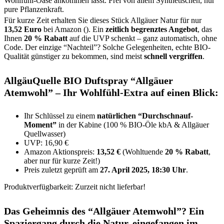
Wohlfühl-Oase ankommen lässt. Frei von allem Synthetischen, nur
pure Pflanzenkraft.
Für kurze Zeit erhalten Sie dieses Stück Allgäuer Natur für nur
13,52 Euro
bei Amazon (). Ein
zeitlich begrenztes Angebot
, das
Ihnen
20 % Rabatt
auf die UVP schenkt – ganz automatisch, ohne
Code. Der einzige “Nachteil”? Solche Gelegenheiten, echte BIO-
Qualität günstiger zu bekommen, sind meist
schnell vergriffen
.
AllgäuQuelle BIO Duftspray “Allgäuer
Atemwohl” – Ihr Wohlfühl-Extra auf einen Blick:
Ihr Schlüssel zu einem
natürlichen “Durchschnauf-
Moment”
in der Kabine (100 % BIO-Öle kbA & Allgäuer
Quellwasser)
UVP: 16,90 €
Amazon Aktionspreis:
13,52 €
(Wohltuende
20 % Rabatt
,
aber nur für kurze Zeit!)
Preis zuletzt geprüft am
27. April 2025, 18:30 Uhr
.
Produktverfügbarkeit: Zurzeit nicht lieferbar!
Das Geheimnis des “Allgäuer Atemwohl”? Ein
Spaziergang durch die Natur, eingefangen im