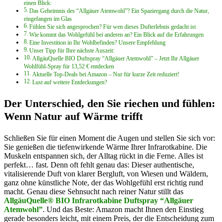
einen Blick:
Das Geheimnis des “Allgäuer Atemwohl”? Ein Spaziergang durch die Natur,
eingefangen im Glas
Fühlen Sie sich angesprochen? Für wen dieses Dufterlebnis gedacht ist
Wie kommt das Wohlgefühl bei anderen an? Ein Blick auf die Erfahrungen
Eine Investition in Ihr Wohlbefinden? Unsere Empfehlung
Unser Tipp für Ihre nächste Auszeit:
AllgäuQuelle BIO Duftspray “Allgäuer Atemwohl” – Jetzt Ihr Allgäuer
Wohlfühl-Spray für 13,52 € entdecken
Aktuelle Top-Deals bei Amazon – Nur für kurze Zeit reduziert!
Lust auf weitere Entdeckungen?
Der Unterschied, den Sie riechen und fühlen:
Wenn Natur auf Wärme trifft
Schließen Sie für einen Moment die Augen und stellen Sie sich vor:
Sie genießen die tiefenwirkende Wärme Ihrer Infrarotkabine. Die
Muskeln entspannen sich, der Alltag rückt in die Ferne. Alles ist
perfekt… fast. Denn oft fehlt genau das: Dieser authentische,
vitalisierende Duft von klarer Bergluft, von Wiesen und Wäldern,
ganz ohne künstliche Note, der das Wohlgefühl erst richtig rund
macht. Genau diese Sehnsucht nach reiner Natur stillt das
AllgäuQuelle® BIO Infrarotkabine Duftspray “Allgäuer
Atemwohl”
. Und das Beste: Amazon macht Ihnen den Einstieg
gerade besonders leicht, mit einem Preis, der die Entscheidung zum