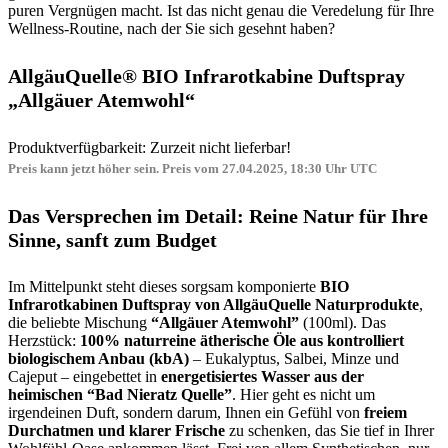
puren Vergnügen macht. Ist das nicht genau die Veredelung für Ihre
Wellness-Routine, nach der Sie sich gesehnt haben?
AllgäuQuelle® BIO Infrarotkabine Duftspray
„Allgäuer Atemwohl“
Produktverfügbarkeit: Zurzeit nicht lieferbar!
Preis kann jetzt höher sein. Preis vom 27.04.2025, 18:30 Uhr UTC
Das Versprechen im Detail: Reine Natur für Ihre
Sinne, sanft zum Budget
Im Mittelpunkt steht dieses sorgsam komponierte
BIO
Infrarotkabinen Duftspray von AllgäuQuelle Naturprodukte
,
die beliebte Mischung
“Allgäuer Atemwohl”
(100ml). Das
Herzstück:
100% naturreine ätherische Öle aus kontrolliert
biologischem Anbau (kbA)
– Eukalyptus, Salbei, Minze und
Cajeput – eingebettet in
energetisiertes Wasser aus der
heimischen “Bad Nieratz Quelle”
. Hier geht es nicht um
irgendeinen Duft, sondern darum, Ihnen ein Gefühl von
freiem
Durchatmen und klarer Frische
zu schenken, das Sie tief in Ihrer