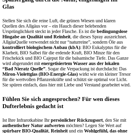
Glas
Stellen Sie sich die reine Luft, die grünen Wiesen und klaren
Quellen des Allgäus vor – ein Hauch dieser belebenden
Ursprünglichkeit steckt in jeder Flasche. Es ist die
bedingungslose
Hingabe an Qualität und Reinheit
, die dieses Spray auszeichnet.
AllgäuQuelle verwendet nicht nur “naturreine”, sondern Öle aus
kontrolliert biologischem Anbau (kbA)
: BIO Eukalyptus für die
Klarheit, BIO Salbei für die erdende Kraft, BIO Minze für den
Frischekick und BIO Cajeput für die balsamische Tiefe. Das Ganze
wird abgerundet mit
energetisiertem Wasser aus der lokalen
“Bad Nieratz Quelle”
. Sogar die Verpackung ist durchdacht: Das
Miron-Violettglas (BIO-Energie-Glas)
wirkt wie ein kleiner Tresor
für die wertvollen Pflanzenkräfte und schützt sie optimal vor Licht.
Sie spüren einfach, dass hier mit Liebe und Verstand gearbeitet wird.
Fühlen Sie sich angesprochen? Für wen dieses
Dufterlebnis gedacht ist
Ist Ihre Infrarotkabine Ihr
persönlicher Rückzugsort
, den Sie mit
authentischer Natur aufwerten
möchten? Legen Sie Wert auf
spürbare BIO-Qualität
,
Reinheit
und ein
Wohlgefühl, das ohne