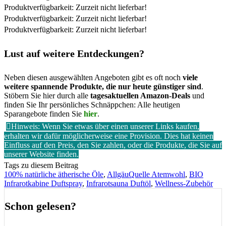
Produktverfügbarkeit: Zurzeit nicht lieferbar!
Produktverfügbarkeit: Zurzeit nicht lieferbar!
Produktverfügbarkeit: Zurzeit nicht lieferbar!
Lust auf weitere Entdeckungen?
Neben diesen ausgewählten Angeboten gibt es oft noch
viele
weitere spannende Produkte, die nur heute günstiger sind
.
Stöbern Sie hier durch alle
tagesaktuellen Amazon-Deals
und
finden Sie Ihr persönliches Schnäppchen: Alle heutigen
Sparangebote finden Sie
hier
.
Hinweis: Wenn Sie etwas über einen unserer Links kaufen,
erhalten wir dafür möglicherweise eine Provision. Dies hat keinen
Einfluss auf den Preis, den Sie zahlen, oder die Produkte, die Sie auf
unserer Website finden.
Tags zu diesem Beitrag
100% natürliche ätherische Öle
,
AllgäuQuelle Atemwohl
,
BIO
Infrarotkabine Duftspray
,
Infrarotsauna Duftöl
,
Wellness-Zubehör
Schon gelesen?