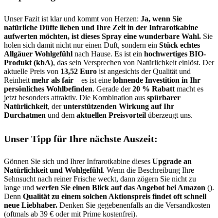
Unser Fazit ist klar und kommt von Herzen:
Ja, wenn Sie
natürliche Düfte lieben und Ihre Zeit in der Infrarotkabine
aufwerten möchten, ist dieses Spray eine wunderbare Wahl.
Sie
holen sich damit nicht nur einen Duft, sondern ein
Stück echtes
Allgäuer Wohlgefühl
nach Hause. Es ist ein
hochwertiges BIO-
Produkt (kbA)
, das sein Versprechen von Natürlichkeit einlöst. Der
aktuelle Preis von
13,52 Euro
ist angesichts der Qualität und
Reinheit
mehr als fair
– es ist eine
lohnende Investition in Ihr
persönliches Wohlbefinden
. Gerade der
20 % Rabatt
macht es
jetzt besonders attraktiv. Die Kombination aus
spürbarer
Natürlichkeit
, der
unterstützenden Wirkung auf Ihr
Durchatmen
und dem
aktuellen Preisvorteil
überzeugt uns.
Unser Tipp für Ihre nächste Auszeit:
Gönnen Sie sich und Ihrer Infrarotkabine dieses
Upgrade an
Natürlichkeit und Wohlgefühl
. Wenn die Beschreibung Ihre
Sehnsucht nach reiner Frische weckt, dann zögern Sie nicht zu
lange und
werfen Sie einen Blick auf das Angebot bei Amazon
().
Denn
Qualität zu einem solchen Aktionspreis findet oft schnell
neue Liebhaber.
Denken Sie gegebenenfalls an die Versandkosten
(oftmals ab 39 € oder mit Prime kostenfrei).