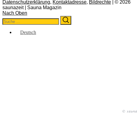
Datenschutzerklärung
,
Kontaktadresse
,
Bildrechte
| © 2026
saunazeit | Sauna Magazin
Nach Oben
Search
Search
for:
Deutsch
© sauna