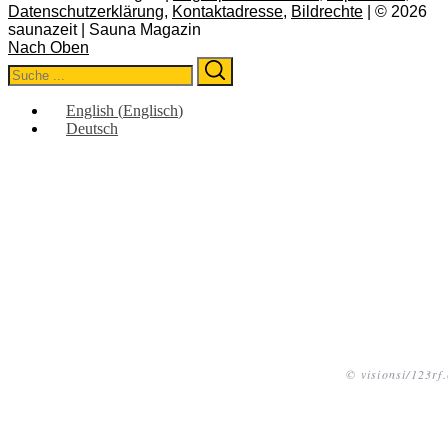
Datenschutzerklärung
,
Kontaktadresse
,
Bildrechte
| © 2026
saunazeit | Sauna Magazin
Nach Oben
Search
Search
for:
English
(
Englisch
)
Deutsch
© visionsi/123rf