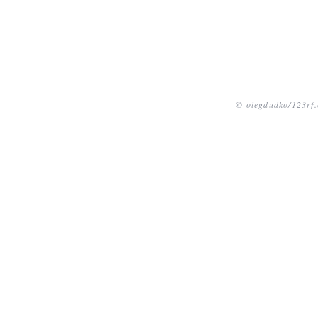
© olegdudko/123rf