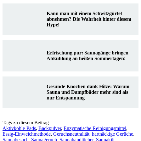
Kann man mit einem Schwitzgürtel
abnehmen? Die Wahrheit hinter diesem
Hype!
Erfrischung pur: Saunagänge bringen
Abkühlung an heißen Sommertagen!
Gesunde Knochen dank Hitze: Warum
Sauna und Dampfbäder mehr sind als
nur Entspannung
Tags zu diesem Beitrag
Aktivkohle-Pads
,
Backpulver
,
Enzymatische Reinigungsmittel
,
Essig-Einweichmethode
,
Geruchsneutralität
,
hartnäckige Gerüche
,
Saunabesuch
,
Saunageruch
,
Saunahandtücher
,
Saunakilt
,