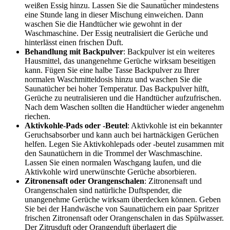
weißen Essig hinzu. Lassen Sie die Saunatücher mindestens
eine Stunde lang in dieser Mischung einweichen. Dann
waschen Sie die Handtücher wie gewohnt in der
Waschmaschine. Der Essig neutralisiert die Gerüche und
hinterlässt einen frischen Duft.
Behandlung mit Backpulver
: Backpulver ist ein weiteres
Hausmittel, das unangenehme Gerüche wirksam beseitigen
kann. Fügen Sie eine halbe Tasse Backpulver zu Ihrer
normalen Waschmitteldosis hinzu und waschen Sie die
Saunatücher bei hoher Temperatur. Das Backpulver hilft,
Gerüche zu neutralisieren und die Handtücher aufzufrischen.
Nach dem Waschen sollten die Handtücher wieder angenehm
riechen.
Aktivkohle-Pads oder -Beutel
: Aktivkohle ist ein bekannter
Geruchsabsorber und kann auch bei hartnäckigen Gerüchen
helfen. Legen Sie Aktivkohlepads oder -beutel zusammen mit
den Saunatüchern in die Trommel der Waschmaschine.
Lassen Sie einen normalen Waschgang laufen, und die
Aktivkohle wird unerwünschte Gerüche absorbieren.
Zitronensaft oder Orangenschalen
: Zitronensaft und
Orangenschalen sind natürliche Duftspender, die
unangenehme Gerüche wirksam überdecken können. Geben
Sie bei der Handwäsche von Saunatüchern ein paar Spritzer
frischen Zitronensaft oder Orangenschalen in das Spülwasser.
Der Zitrusduft oder Orangenduft überlagert die