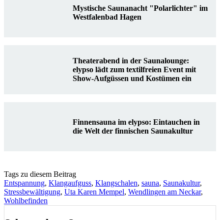
Mystische Saunanacht "Polarlichter" im
Westfalenbad Hagen
Theaterabend in der Saunalounge:
elypso lädt zum textilfreien Event mit
Show-Aufgüssen und Kostümen ein
Finnensauna im elypso: Eintauchen in
die Welt der finnischen Saunakultur
Tags zu diesem Beitrag
Entspannung
,
Klangaufguss
,
Klangschalen
,
sauna
,
Saunakultur
,
Stressbewältigung
,
Uta Karen Mempel
,
Wendlingen am Neckar
,
Wohlbefinden