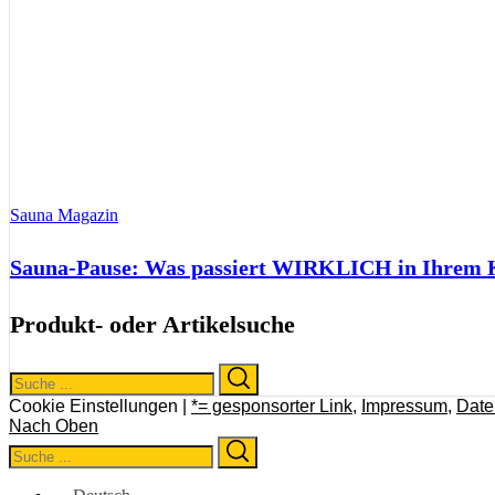
Sauna Magazin
Sauna-Pause: Was passiert WIRKLICH in Ihrem Kö
Produkt- oder Artikelsuche
Search
Search
for:
Cookie Einstellungen |
*= gesponsorter Link
,
Impressum
,
Date
Nach Oben
Search
Search
for: